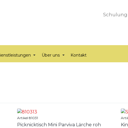
Schulung
ienstleistungen
Über uns
Kontakt
Artikel 81031
Arti
Picknicktisch Mini Parviva Lärche roh
Ki