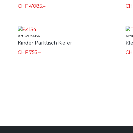
CHF 4'085.–
CH
Artikel 84154
Arti
Kinder Parktisch Kiefer
Kle
CHF 755.–
CHF