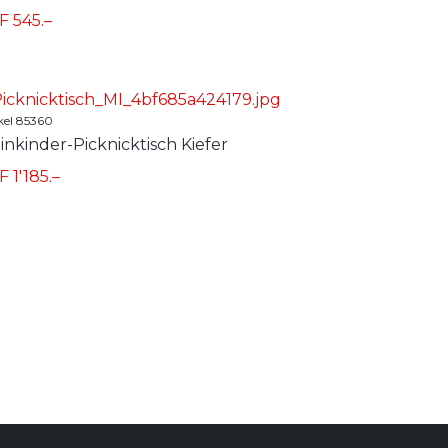
F 545.–
kel 85360
inkinder-Picknicktisch Kiefer
 1'185.–