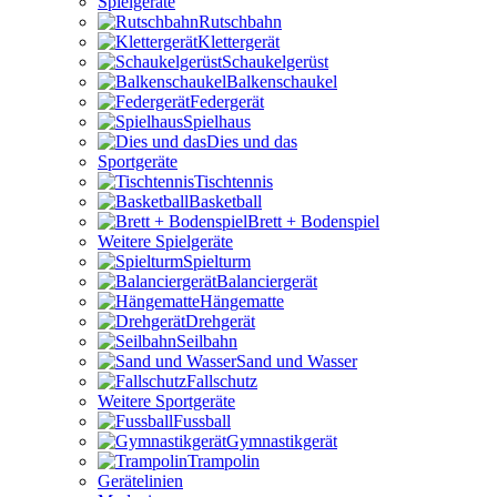
Spielgeräte
Rutschbahn
Klettergerät
Schaukelgerüst
Balkenschaukel
Federgerät
Spielhaus
Dies und das
Sportgeräte
Tischtennis
Basketball
Brett + Bodenspiel
Weitere Spielgeräte
Spielturm
Balanciergerät
Hängematte
Drehgerät
Seilbahn
Sand und Wasser
Fallschutz
Weitere Sportgeräte
Fussball
Gymnastikgerät
Trampolin
Gerätelinien