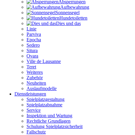
Absperrungen
Aufbewahrung
Sonnensegel
Hundetoiletten
Dies und das
Linie
Parviva
Epocha
Sedero
Situra
Ovara
Ville de Lausanne
Teret
Weiteres
Zubehör
Neuheiten
Auslaufmodelle
Dienstleistungen
Spielplatzgestaltung
Spielplatzabnahme
Service
Inspektion und Wartung
Rechtliche Grundlagen
Schulung Spielplatzsicherheit
Fallschutz