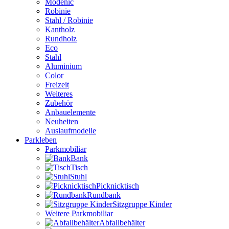
Modenic
Robinie
Stahl / Robinie
Kantholz
Rundholz
Eco
Stahl
Aluminium
Color
Freizeit
Weiteres
Zubehör
Anbauelemente
Neuheiten
Auslaufmodelle
Parkleben
Parkmobiliar
Bank
Tisch
Stuhl
Picknicktisch
Rundbank
Sitzgruppe Kinder
Weitere Parkmobiliar
Abfallbehälter