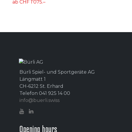
ab CHF 1'075.–
Bürli Spiel- und Sportgeräte AG
Längmatt 1
CH-6212 St. Erhard
Telefon 041 925 14 00
info@buerli.swiss
Opening hours