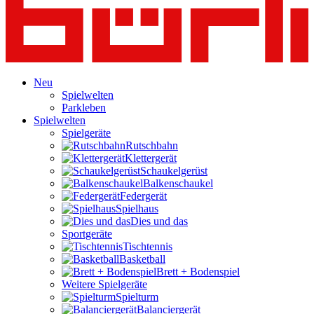
Neu
Spielwelten
Parkleben
Spielwelten
Spielgeräte
Rutschbahn
Klettergerät
Schaukelgerüst
Balkenschaukel
Federgerät
Spielhaus
Dies und das
Sportgeräte
Tischtennis
Basketball
Brett + Bodenspiel
Weitere Spielgeräte
Spielturm
Balanciergerät