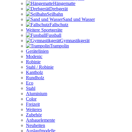
Hängematte
Drehgerät
Seilbahn
Sand und Wasser
Fallschutz
Weitere Sportgeräte
Fussball
Gymnastikgerät
Trampolin
Gerätelinien
Modenic
Robinie
Stahl / Robinie
Kantholz
Rundholz
Eco
Stahl
Aluminium
Color
Freizeit
Weiteres
Zubehör
Anbauelemente
Neuheiten
Auslaufmodelle