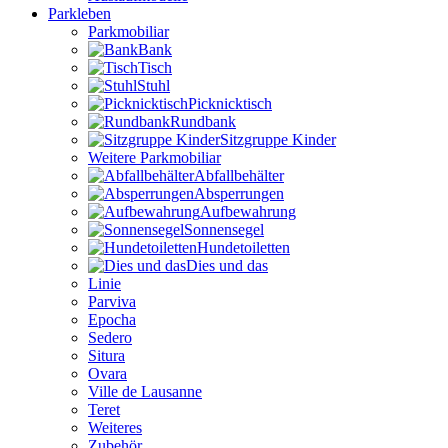
Parkleben
Parkmobiliar
Bank
Tisch
Stuhl
Picknicktisch
Rundbank
Sitzgruppe Kinder
Weitere Parkmobiliar
Abfallbehälter
Absperrungen
Aufbewahrung
Sonnensegel
Hundetoiletten
Dies und das
Linie
Parviva
Epocha
Sedero
Situra
Ovara
Ville de Lausanne
Teret
Weiteres
Zubehör