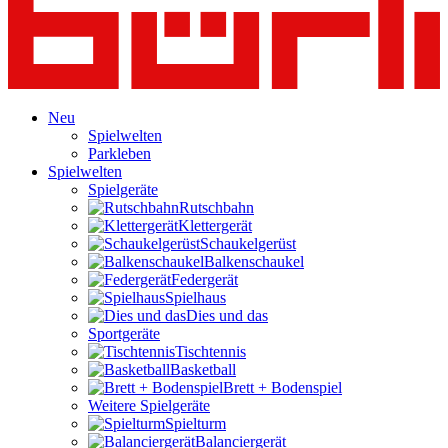
Neu
Spielwelten
Parkleben
Spielwelten
Spielgeräte
Rutschbahn
Klettergerät
Schaukelgerüst
Balkenschaukel
Federgerät
Spielhaus
Dies und das
Sportgeräte
Tischtennis
Basketball
Brett + Bodenspiel
Weitere Spielgeräte
Spielturm
Balanciergerät