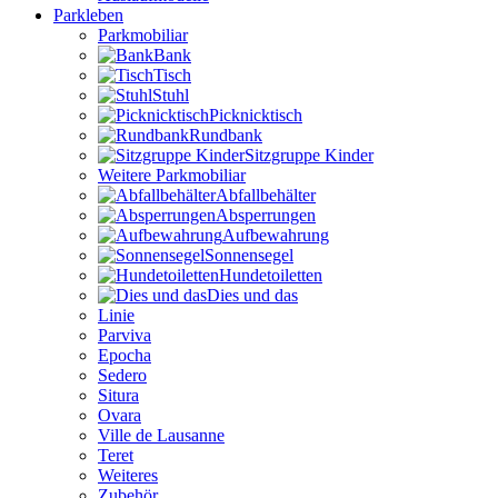
Parkleben
Parkmobiliar
Bank
Tisch
Stuhl
Picknicktisch
Rundbank
Sitzgruppe Kinder
Weitere Parkmobiliar
Abfallbehälter
Absperrungen
Aufbewahrung
Sonnensegel
Hundetoiletten
Dies und das
Linie
Parviva
Epocha
Sedero
Situra
Ovara
Ville de Lausanne
Teret
Weiteres
Zubehör