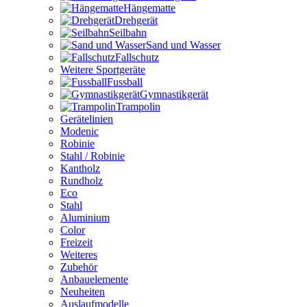
Hängematte
Drehgerät
Seilbahn
Sand und Wasser
Fallschutz
Weitere Sportgeräte
Fussball
Gymnastikgerät
Trampolin
Gerätelinien
Modenic
Robinie
Stahl / Robinie
Kantholz
Rundholz
Eco
Stahl
Aluminium
Color
Freizeit
Weiteres
Zubehör
Anbauelemente
Neuheiten
Auslaufmodelle