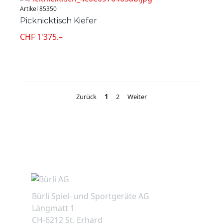
Artikel 85350
Picknicktisch Kiefer
CHF 1'375.–
Zurück
1
2
Weiter
Bürli Spiel- und Sportgeräte AG
Längmatt 1
CH-6212 St. Erhard