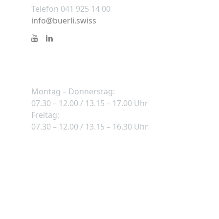
Telefon 041 925 14 00
info@buerli.swiss
Öffnungszeiten
Montag – Donnerstag:
07.30 – 12.00 / 13.15 – 17.00 Uhr
Freitag:
07.30 – 12.00 / 13.15 – 16.30 Uhr
2026 Copyright © Bürli AG - Alle Rechte vorbehalten
|
Datenschutz
|
AGB
|
Sitemap
|
Impressum
|
Jobs
|