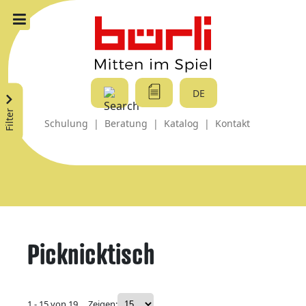
DE
Filter
Schulung
|
Beratung
|
Katalog
|
Kontakt
Picknicktisch
1 - 15 von 19
Zeigen: