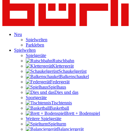
Neu
Spielwelten
Parkleben
Spielwelten
Spielgeräte
Rutschbahn
Klettergerät
Schaukelgerüst
Balkenschaukel
Federgerät
Spielhaus
Dies und das
Sportgeräte
Tischtennis
Basketball
Brett + Bodenspiel
Weitere Spielgeräte
Spielturm
Balanciergerät