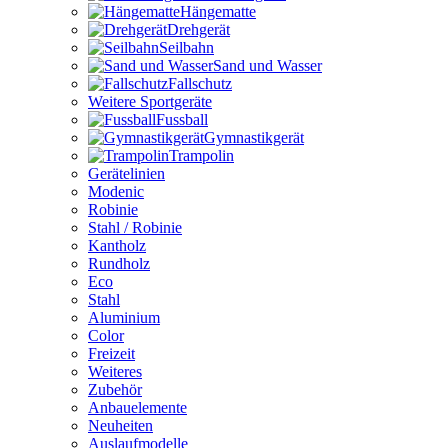
Hängematte
Drehgerät
Seilbahn
Sand und Wasser
Fallschutz
Weitere Sportgeräte
Fussball
Gymnastikgerät
Trampolin
Gerätelinien
Modenic
Robinie
Stahl / Robinie
Kantholz
Rundholz
Eco
Stahl
Aluminium
Color
Freizeit
Weiteres
Zubehör
Anbauelemente
Neuheiten
Auslaufmodelle