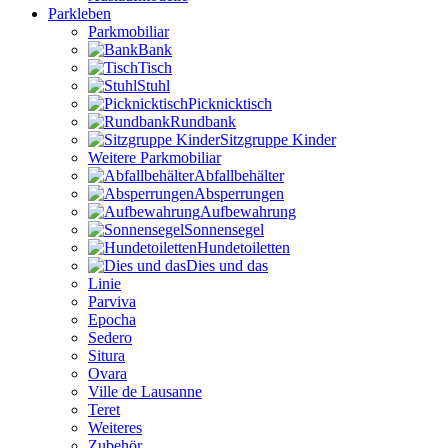
Parkleben
Parkmobiliar
Bank
Tisch
Stuhl
Picknicktisch
Rundbank
Sitzgruppe Kinder
Weitere Parkmobiliar
Abfallbehälter
Absperrungen
Aufbewahrung
Sonnensegel
Hundetoiletten
Dies und das
Linie
Parviva
Epocha
Sedero
Situra
Ovara
Ville de Lausanne
Teret
Weiteres
Zubehör