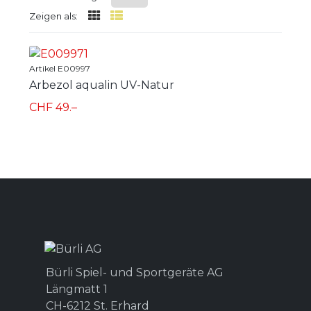
Zeigen als:
Artikel E00997
Arbezol aqualin UV-Natur
CHF 49.–
Bürli Spiel- und Sportgeräte AG
Längmatt 1
CH-6212 St. Erhard