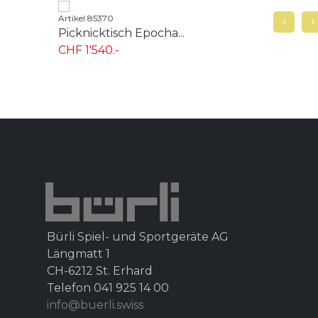
Artikel 85370
‹
Arti
›
Picknicktisch Epocha...
Pic
CHF 1'540.-
CHF
Bürli Spiel- und Sportgeräte AG
Längmatt 1
CH-6212 St. Erhard
Telefon 041 925 14 00
info@buerli.swiss