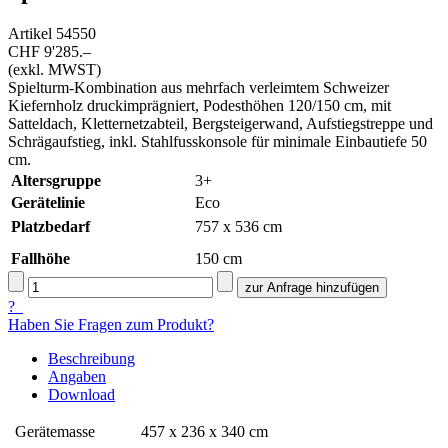
Artikel
54550
CHF 9'285.–
(exkl. MWST)
Spielturm-Kombination aus mehrfach verleimtem Schweizer
Kiefernholz druckimprägniert, Podesthöhen 120/150 cm, mit
Satteldach, Kletternetzabteil, Bergsteigerwand, Aufstiegstreppe und
Schrägaufstieg, inkl. Stahlfusskonsole für minimale Einbautiefe 50
cm.
Altersgruppe
3+
Gerätelinie
Eco
Platzbedarf
757 x 536 cm
Fallhöhe
150
cm
?
Haben Sie Fragen zum Produkt?
Beschreibung
Angaben
Download
Gerätemasse
457 x 236 x 340 cm