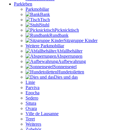
Parkleben
Parkmobiliar
Bank
Tisch
Stuhl
Picknicktisch
Rundbank
Sitzgruppe Kinder
Weitere Parkmobiliar
Abfallbehälter
Absperrungen
Aufbewahrung
Sonnensegel
Hundetoiletten
Dies und das
Linie
Parviva
Epocha
Sedero
Situra
Ovara
Ville de Lausanne
Teret
Weiteres
Zubehör