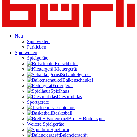
Neu
Spielwelten
Parkleben
Spielwelten
Spielgeräte
Rutschbahn
Klettergerät
Schaukelgerüst
Balkenschaukel
Federgerät
Spielhaus
Dies und das
Sportgeräte
Tischtennis
Basketball
Brett + Bodenspiel
Weitere Spielgeräte
Spielturm
Balanciergerät