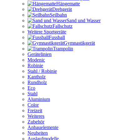
Hängematte
Drehgerät
Seilbahn
Sand und Wasser
Fallschutz
Weitere Sportgeräte
Fussball
Gymnastikgerät
Trampolin
Gerätelinien
Modenic
Robinie
Stahl / Robinie
Kantholz
Rundholz
Eco
Stahl
Aluminium
Color
Freizeit
Weiteres
Zubehör
Anbauelemente
Neuheiten
Auslaufmodelle