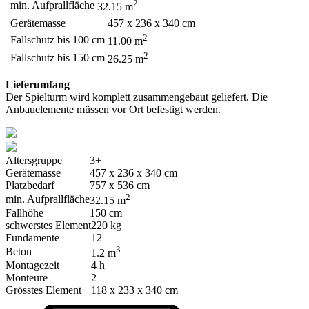
2
min. Aufprallfläche
32.15 m
Gerätemasse
457 x 236 x 340 cm
2
Fallschutz bis 100 cm
11.00 m
2
Fallschutz bis 150 cm
26.25 m
Lieferumfang
Der Spielturm wird komplett zusammengebaut geliefert. Die
Anbauelemente müssen vor Ort befestigt werden.
Altersgruppe
3+
Gerätemasse
457 x 236 x 340 cm
Platzbedarf
757 x 536 cm
2
min. Aufprallfläche
32.15 m
Fallhöhe
150 cm
schwerstes Element
220 kg
Fundamente
12
3
Beton
1.2 m
Montagezeit
4 h
Monteure
2
Grösstes Element
118 x 233 x 340 cm