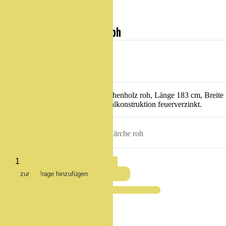
Liege Parviva Lärche roh
Artikel
81050
CHF 3'480.–
(exkl. MWST)
Liegebank aus Schweizer Lärchenholz roh, Länge 183 cm, Breite
120 cm, mit Rückenlehne, Stahlkonstruktion feuerverzinkt.
Material
Lärche roh
?
Haben Sie Fragen zum Produkt?