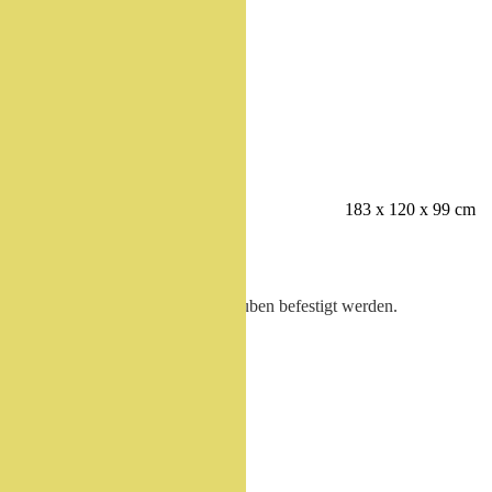
Beschreibung
Angaben
Download
Gerätemasse
183 x 120 x 99 cm
Montagehinweis
Die Liege kann mit Steinschrauben befestigt werden.
Varianten