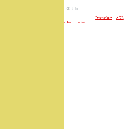
Freitag:
07.30 – 12.00 / 13.15 – 16.30 Uhr
2026 Copyright © Bürli AG - Alle Rechte vorbehalten
|
Datenschutz
|
AGB
|
Sitemap
|
Impressum
|
Jobs
|
Katalog
|
Kontakt