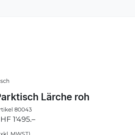
isch
arktisch Lärche roh
rtikel
80043
HF 1'495.–
exkl. MWST)