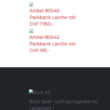
Artikel 80040
Parkbank Lärche roh
CHF 1'350.-
Artikel 80042
Parkbank Lärche roh
CHF 915.-
Bürli Spiel- und Sportgeräte AG
Längmatt 1