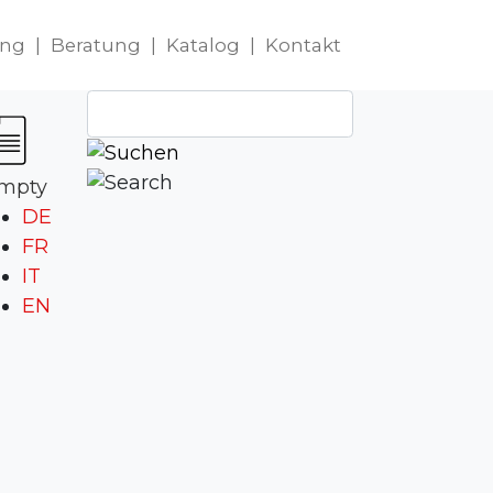
ung
|
Beratung
|
Katalog
|
Kontakt
mpty
DE
FR
IT
EN