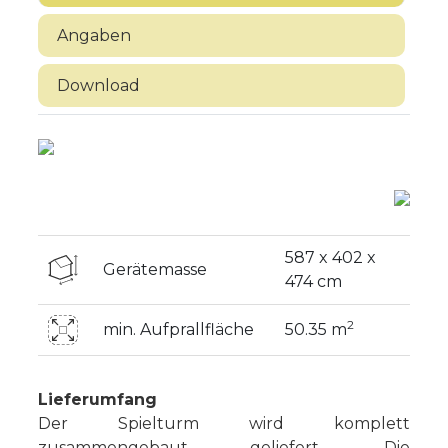
Angaben
Download
587 x 402 x
Gerätemasse
474 cm
2
min. Aufprallfläche
50.35 m
Lieferumfang
Der Spielturm wird komplett
zusammengebaut geliefert. Die