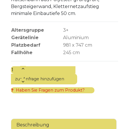
Bergsteigerwand, Kletternetzaufstieg
minimale Einbautiefe 50 cm.
Altersgruppe
3+
Gerätelinie
Aluminium
Platzbedarf
981 x 747 cm
Fallhöhe
245
cm
?
Haben Sie Fragen zum Produkt?
Beschreibung