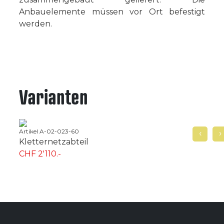
Anbauelemente müssen vor Ort befestigt
werden.
Varianten
Artikel A-02-023-60
‹
Arti
›
Kletternetzabteil
Ket
CHF 2'110.-
CHF