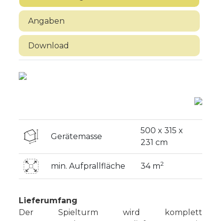
Angaben
Download
500 x 315 x
Gerätemasse
231 cm
2
min. Aufprallfläche
34 m
Lieferumfang
Der Spielturm wird komplett