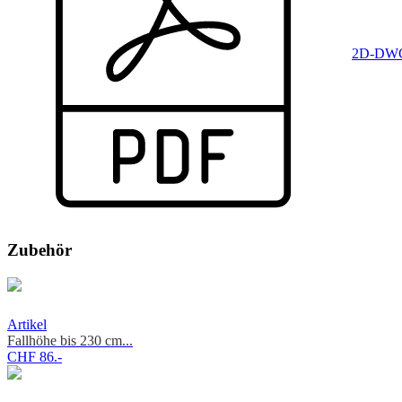
2D-DWG
Zubehör
Artikel
Fallhöhe bis 230 cm...
CHF 86.-