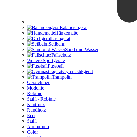
Balanciergerät
Hängematte
Drehgerät
Seilbahn
Sand und Wasser
Fallschutz
Weitere Sportgeräte
Fussball
Gymnastikgerät
Trampolin
Gerätelinien
Modenic
Robinie
Stahl / Robinie
Kantholz
Rundholz
Eco
Stahl
Aluminium
Color