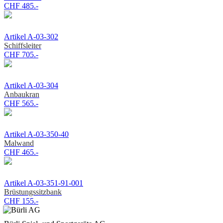
CHF 485.-
Artikel A-03-302
Schiffsleiter
CHF 705.-
Artikel A-03-304
Anbaukran
CHF 565.-
Artikel A-03-350-40
Malwand
CHF 465.-
Artikel A-03-351-91-001
Brüstungssitzbank
CHF 155.-