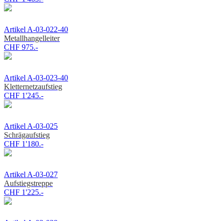
Artikel A-03-022-40
Metallhangelleiter
CHF 975.-
Artikel A-03-023-40
Kletternetzaufstieg
CHF 1'245.-
Artikel A-03-025
Schrägaufstieg
CHF 1'180.-
Artikel A-03-027
Aufstiegstreppe
CHF 1'225.-