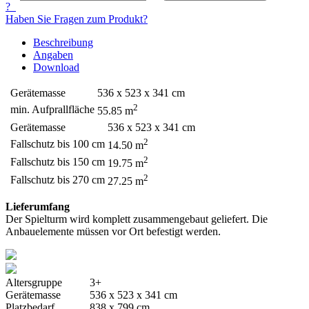
?
Haben Sie Fragen zum Produkt?
Beschreibung
Angaben
Download
Gerätemasse
536 x 523 x 341 cm
2
min. Aufprallfläche
55.85 m
Gerätemasse
536 x 523 x 341 cm
2
Fallschutz bis 100 cm
14.50 m
2
Fallschutz bis 150 cm
19.75 m
2
Fallschutz bis 270 cm
27.25 m
Lieferumfang
Der Spielturm wird komplett zusammengebaut geliefert. Die
Anbauelemente müssen vor Ort befestigt werden.
Altersgruppe
3+
Gerätemasse
536 x 523 x 341 cm
Platzbedarf
838 x 799 cm