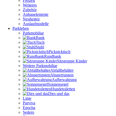
Freizeit
Weiteres
Zubehör
Anbauelemente
Neuheiten
Auslaufmodelle
Parkleben
Parkmobiliar
Bank
Tisch
Stuhl
Picknicktisch
Rundbank
Sitzgruppe Kinder
Weitere Parkmobiliar
Abfallbehälter
Absperrungen
Aufbewahrung
Sonnensegel
Hundetoiletten
Dies und das
Linie
Parviva
Epocha
Sedero