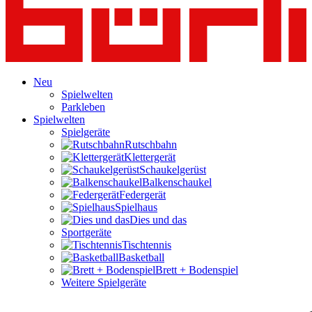
Neu
Spielwelten
Parkleben
Spielwelten
Spielgeräte
Rutschbahn
Klettergerät
Schaukelgerüst
Balkenschaukel
Federgerät
Spielhaus
Dies und das
Sportgeräte
Tischtennis
Basketball
Brett + Bodenspiel
Weitere Spielgeräte