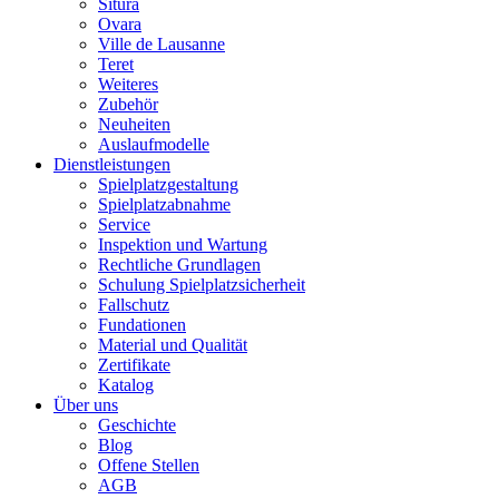
Situra
Ovara
Ville de Lausanne
Teret
Weiteres
Zubehör
Neuheiten
Auslaufmodelle
Dienstleistungen
Spielplatzgestaltung
Spielplatzabnahme
Service
Inspektion und Wartung
Rechtliche Grundlagen
Schulung Spielplatzsicherheit
Fallschutz
Fundationen
Material und Qualität
Zertifikate
Katalog
Über uns
Geschichte
Blog
Offene Stellen
AGB