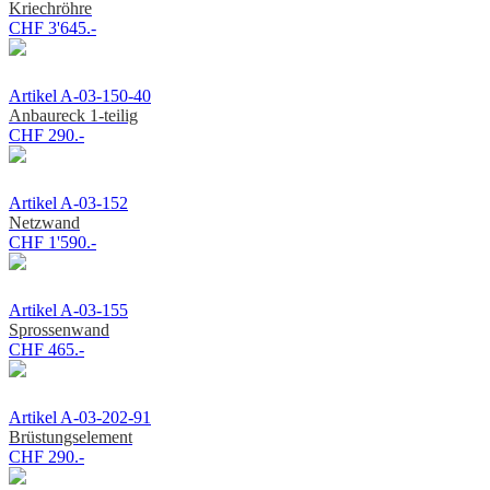
Kriechröhre
CHF 3'645.-
Artikel A-03-150-40
Anbaureck 1-teilig
CHF 290.-
Artikel A-03-152
Netzwand
CHF 1'590.-
Artikel A-03-155
Sprossenwand
CHF 465.-
Artikel A-03-202-91
Brüstungselement
CHF 290.-