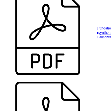
Fundati
(syntheti
Fallschu