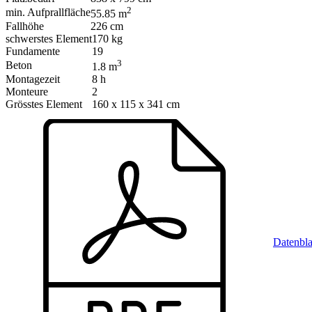
2
min. Aufprallfläche
55.85 m
Fallhöhe
226 cm
schwerstes Element
170 kg
Fundamente
19
3
Beton
1.8 m
Montagezeit
8 h
Monteure
2
Grösstes Element
160 x 115 x 341 cm
Datenbla