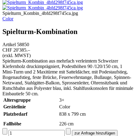
Spielturm_Kombin_4bfd298f745ca.jpg
Color
Spielturm-Kombination
Artikel
58850
CHF 20'385.–
(exkl. MWST)
Spielturm-Kombination aus mehrfach verleimtem Schweizer
Kiefernholz druckimprägniert, Podesthöhen 90 /120/150 cm, 1
Mini-Turm und 2 Maxitürme mit Satteldächer, mit Podestaufstieg,
Bogenaufstieg, feste Brücke, Feuerwehrstange, Bullauge, Spinnen-
Netzwand, Stahlgitter-Balkon, Sprossenleiter, Ohrensitzbank und
Rutschbahn aus Polyester blau, inkl. Stahlfusskonsolen für minimale
Einbautiefe 50 cm.
Altersgruppe
3+
Gerätelinie
Color
Platzbedarf
838 x 799 cm
Fallhöhe
226
cm