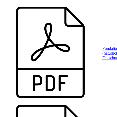
Fundati
(natürlic
Fallschu