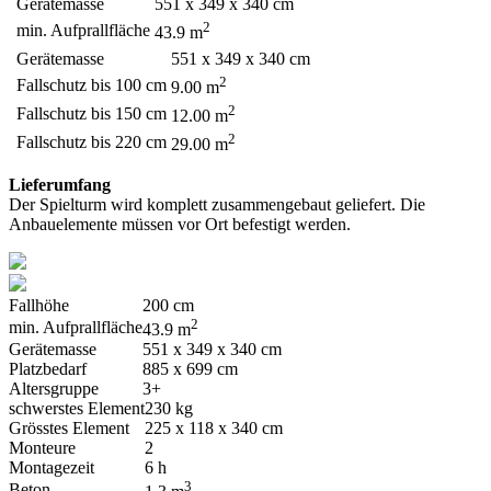
Gerätemasse
551 x 349 x 340 cm
2
min. Aufprallfläche
43.9 m
Gerätemasse
551 x 349 x 340 cm
2
Fallschutz bis 100 cm
9.00 m
2
Fallschutz bis 150 cm
12.00 m
2
Fallschutz bis 220 cm
29.00 m
Lieferumfang
Der Spielturm wird komplett zusammengebaut geliefert. Die
Anbauelemente müssen vor Ort befestigt werden.
Fallhöhe
200 cm
2
min. Aufprallfläche
43.9 m
Gerätemasse
551 x 349 x 340 cm
Platzbedarf
885 x 699 cm
Altersgruppe
3+
schwerstes Element
230 kg
Grösstes Element
225 x 118 x 340 cm
Monteure
2
Montagezeit
6 h
3
Beton