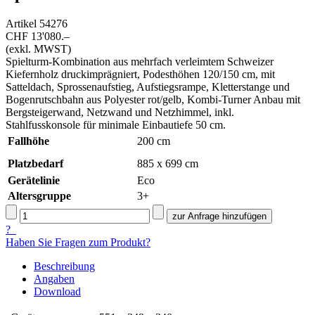
Artikel
54276
CHF 13'080.–
(exkl. MWST)
Spielturm-Kombination aus mehrfach verleimtem Schweizer
Kiefernholz druckimprägniert, Podesthöhen 120/150 cm, mit
Satteldach, Sprossenaufstieg, Aufstiegsrampe, Kletterstange und
Bogenrutschbahn aus Polyester rot/gelb, Kombi-Turner Anbau mit
Bergsteigerwand, Netzwand und Netzhimmel, inkl.
Stahlfusskonsole für minimale Einbautiefe 50 cm.
Fallhöhe
200
cm
Platzbedarf
885 x 699 cm
Gerätelinie
Eco
Altersgruppe
3+
?
Haben Sie Fragen zum Produkt?
Beschreibung
Angaben
Download