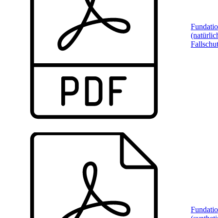
Fundati
(natürlic
Fallschu
Fundati