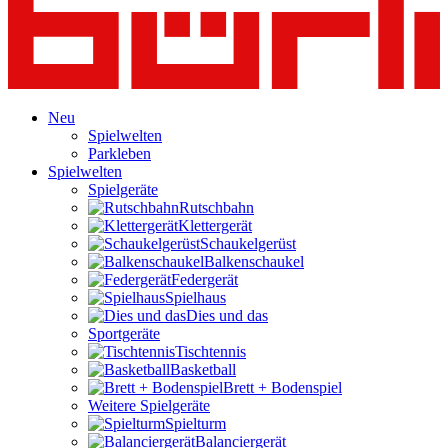
Neu
Spielwelten
Parkleben
Spielwelten
Spielgeräte
Rutschbahn
Klettergerät
Schaukelgerüst
Balkenschaukel
Federgerät
Spielhaus
Dies und das
Sportgeräte
Tischtennis
Basketball
Brett + Bodenspiel
Weitere Spielgeräte
Spielturm
Balanciergerät