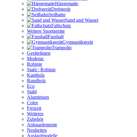
Hängematte
Drehgerät
Seilbahn
Sand und Wasser
Fallschutz
Weitere Sportgeräte
Fussball
Gymnastikgerät
Trampolin
Gerätelinien
Modenic
Robinie
Stahl / Robinie
Kantholz
Rundholz
Eco
Stahl
Aluminium
Color
Freizeit
Weiteres
Zubehör
Anbauelemente
Neuheiten
Auslaufmodelle