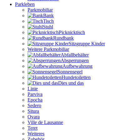
Parkleben
Parkmobiliar
Bank
Tisch
Stuhl
Picknicktisch
Rundbank
Sitzgruppe Kinder
Weitere Parkmobiliar
Abfallbehälter
Absperrungen
Aufbewahrung
Sonnensegel
Hundetoiletten
Dies und das
Linie
Parviva
Epocha
Sedero
Situra
Ovara
Ville de Lausanne
Teret
Weiteres
Zubehör