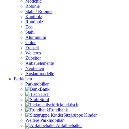
Modenic
Robinie
Stahl / Robinie
Kantholz
Rundholz
Eco
Stahl
Aluminium
Color
Freizeit
Weiteres
Zubehör
Anbauelemente
Neuheiten
Auslaufmodelle
Parkleben
Parkmobiliar
Bank
Tisch
Stuhl
Picknicktisch
Rundbank
Sitzgruppe Kinder
Weitere Parkmobiliar
Abfallbehälter