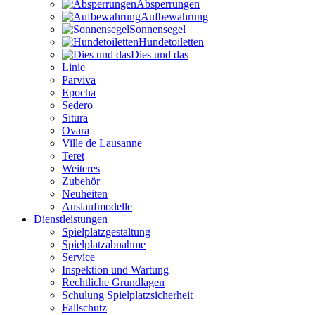
Absperrungen
Aufbewahrung
Sonnensegel
Hundetoiletten
Dies und das
Linie
Parviva
Epocha
Sedero
Situra
Ovara
Ville de Lausanne
Teret
Weiteres
Zubehör
Neuheiten
Auslaufmodelle
Dienstleistungen
Spielplatzgestaltung
Spielplatzabnahme
Service
Inspektion und Wartung
Rechtliche Grundlagen
Schulung Spielplatzsicherheit
Fallschutz