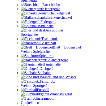
Spielgeräte
Rutschbahn
Klettergerät
Schaukelgerüst
Balkenschaukel
Federgerät
Spielhaus
Dies und das
Sportgeräte
Tischtennis
Basketball
Brett + Bodenspiel
Weitere Spielgeräte
Spielturm
Balanciergerät
Hängematte
Drehgerät
Seilbahn
Sand und Wasser
Fallschutz
Weitere Sportgeräte
Fussball
Gymnastikgerät
Trampolin
Gerätelinien