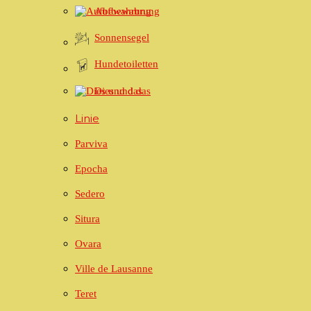
Aufbewahrung
Sonnensegel
Hundetoiletten
Dies und das
Linie
Parviva
Epocha
Sedero
Situra
Ovara
Ville de Lausanne
Teret