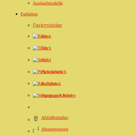
Auslaufmodelle
Parkleben
Öffnungszeiten
Parkmobiliar
Bank
Montag – Donnerstag:
07.30 – 12.00 / 13.15 – 17.00 Uhr
Freitag:
Tisch
07.30 – 12.00 / 13.15 – 16.30 Uhr
Stuhl
2026 Copyright © Bürli AG - Alle Rechte vorbehalten
|
Datenschutz
|
AGB
|
S
Picknicktisch
Rundbank
Sitzgruppe Kinder
Abfallbehälter
Absperrungen