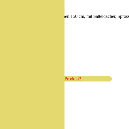
holz druckimprägniert, Podesthöhen 150 cm, mit Satteldächer, Sprosse
 minimale Einbautiefe 50 cm.
?
Haben Sie Fragen zum Produkt?