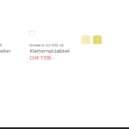
‹
›
45
Artikel A-02-024-45
Artikel A-02-025-45
teil
Ketten-Kletternetzab...
Schrägaufstieg
CHF 1'140.-
CHF 1'420.-