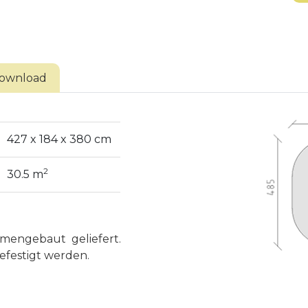
ownload
427 x 184 x 380 cm
2
30.5 m
mengebaut geliefert.
festigt werden.