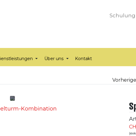
Schulung
ienstleistungen
Über uns
Kontakt
Vorherige
S
Ar
CH
(ex