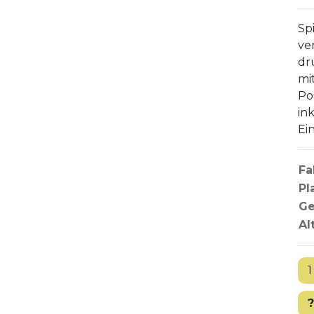
Sp
ve
dr
mi
Po
in
Ei
Fa
Pl
Ge
Al