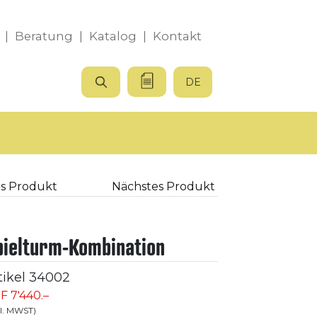
|
Beratung
|
Katalog
|
Kontakt
DE
s Produkt
Nächstes Produkt
pielturm-Kombination
tikel
34002
F 7'440.–
kl. MWST)