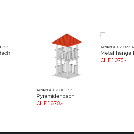
Artikel A-02-022-45
Artikel A-02-023-
Metallhangelleiter
Kletternetzab
CHF 1'075.-
CHF 1'395.-
09-93
dach