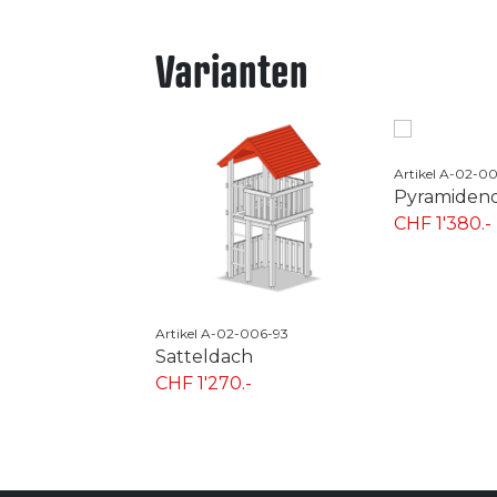
Varianten
Artikel A-02-008-93
Pyramidendach
CHF 1'380.-
2-006-93
Artikel A-02-0
ch
Pyramiden
.-
CHF 1'870.-