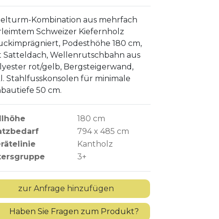
ielturm-Kombination aus mehrfach
rleimtem Schweizer Kiefernholz
uckimprägniert, Podesthöhe 180 cm,
t Satteldach, Wellenrutschbahn aus
lyester rot/gelb, Bergsteigerwand,
kl. Stahlfusskonsolen für minimale
nbautiefe 50 cm.
llhöhe
180
cm
atzbedarf
794 x 485 cm
rätelinie
Kantholz
tersgruppe
3+
?
Haben Sie Fragen zum Produkt?