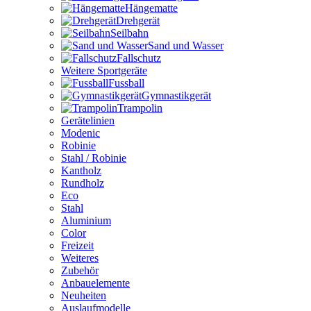
Hängematte
Drehgerät
Seilbahn
Sand und Wasser
Fallschutz
Weitere Sportgeräte
Fussball
Gymnastikgerät
Trampolin
Gerätelinien
Modenic
Robinie
Stahl / Robinie
Kantholz
Rundholz
Eco
Stahl
Aluminium
Color
Freizeit
Weiteres
Zubehör
Anbauelemente
Neuheiten
Auslaufmodelle