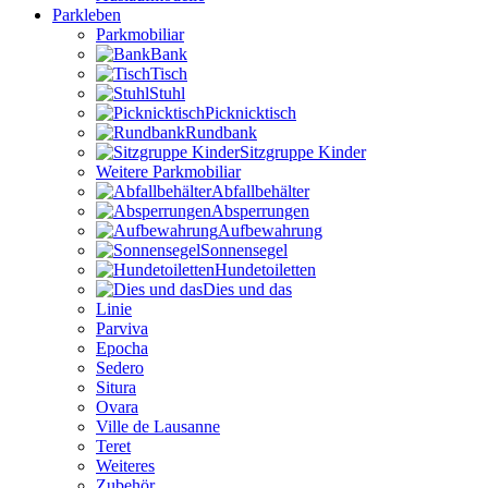
Parkleben
Parkmobiliar
Bank
Tisch
Stuhl
Picknicktisch
Rundbank
Sitzgruppe Kinder
Weitere Parkmobiliar
Abfallbehälter
Absperrungen
Aufbewahrung
Sonnensegel
Hundetoiletten
Dies und das
Linie
Parviva
Epocha
Sedero
Situra
Ovara
Ville de Lausanne
Teret
Weiteres
Zubehör