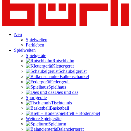
Neu
Spielwelten
Parkleben
Spielwelten
Spielgeräte
Rutschbahn
Klettergerät
Schaukelgerüst
Balkenschaukel
Federgerät
Spielhaus
Dies und das
Sportgeräte
Tischtennis
Basketball
Brett + Bodenspiel
Weitere Spielgeräte
Spielturm
Balanciergerät