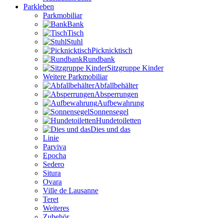
Parkleben
Parkmobiliar
Bank
Tisch
Stuhl
Picknicktisch
Rundbank
Sitzgruppe Kinder
Weitere Parkmobiliar
Abfallbehälter
Absperrungen
Aufbewahrung
Sonnensegel
Hundetoiletten
Dies und das
Linie
Parviva
Epocha
Sedero
Situra
Ovara
Ville de Lausanne
Teret
Weiteres
Zubehör