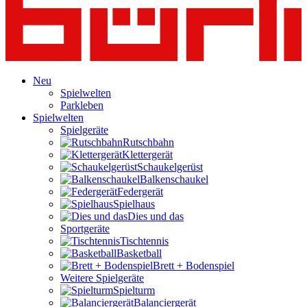
Neu
Spielwelten
Parkleben
Spielwelten
Spielgeräte
Rutschbahn
Klettergerät
Schaukelgerüst
Balkenschaukel
Federgerät
Spielhaus
Dies und das
Sportgeräte
Tischtennis
Basketball
Brett + Bodenspiel
Weitere Spielgeräte
Spielturm
Balanciergerät