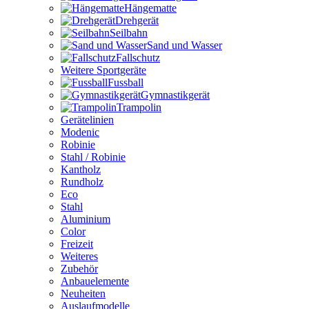
Hängematte
Drehgerät
Seilbahn
Sand und Wasser
Fallschutz
Weitere Sportgeräte
Fussball
Gymnastikgerät
Trampolin
Gerätelinien
Modenic
Robinie
Stahl / Robinie
Kantholz
Rundholz
Eco
Stahl
Aluminium
Color
Freizeit
Weiteres
Zubehör
Anbauelemente
Neuheiten
Auslaufmodelle