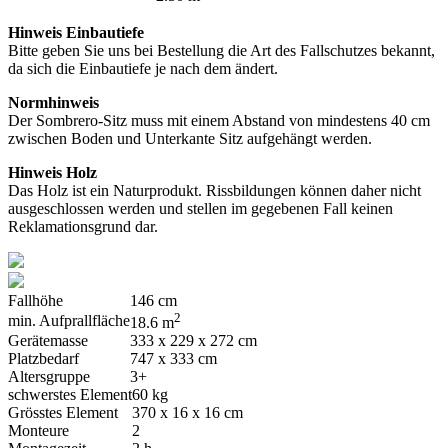
Hinweis Einbautiefe
Bitte geben Sie uns bei Bestellung die Art des Fallschutzes bekannt,
da sich die Einbautiefe je nach dem ändert.
Normhinweis
Der Sombrero-Sitz muss mit einem Abstand von mindestens 40 cm
zwischen Boden und Unterkante Sitz aufgehängt werden.
Hinweis Holz
Das Holz ist ein Naturprodukt. Rissbildungen können daher nicht
ausgeschlossen werden und stellen im gegebenen Fall keinen
Reklamationsgrund dar.
Fallhöhe
146 cm
2
min. Aufprallfläche
18.6 m
Gerätemasse
333 x 229 x 272 cm
Platzbedarf
747 x 333 cm
Altersgruppe
3+
schwerstes Element
60 kg
Grösstes Element
370 x 16 x 16 cm
Monteure
2