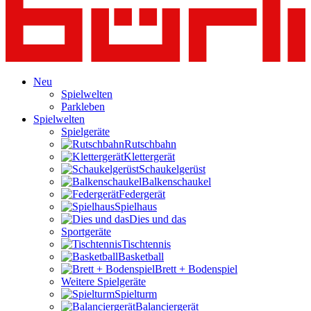
Neu
Spielwelten
Parkleben
Spielwelten
Spielgeräte
Rutschbahn
Klettergerät
Schaukelgerüst
Balkenschaukel
Federgerät
Spielhaus
Dies und das
Sportgeräte
Tischtennis
Basketball
Brett + Bodenspiel
Weitere Spielgeräte
Spielturm
Balanciergerät