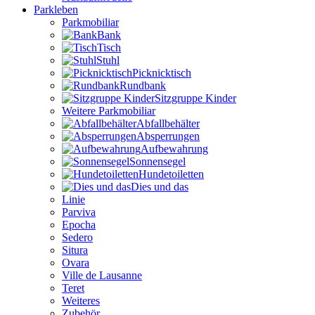
Parkleben
Parkmobiliar
Bank
Tisch
Stuhl
Picknicktisch
Rundbank
Sitzgruppe Kinder
Weitere Parkmobiliar
Abfallbehälter
Absperrungen
Aufbewahrung
Sonnensegel
Hundetoiletten
Dies und das
Linie
Parviva
Epocha
Sedero
Situra
Ovara
Ville de Lausanne
Teret
Weiteres
Zubehör