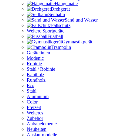
Hängematte
Drehgerät
Seilbahn
Sand und Wasser
Fallschutz
Weitere Sportgeräte
Fussball
Gymnastikgerät
Trampolin
Gerätelinien
Modenic
Robinie
Stahl / Robinie
Kantholz
Rundholz
Eco
Stahl
Aluminium
Color
Freizeit
Weiteres
Zubehör
Anbauelemente
Neuheiten
Auslaufmodelle