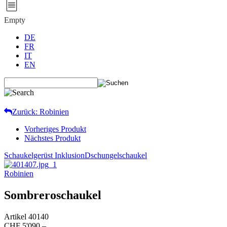
Empty
DE
FR
IT
EN
Zurück: Robinien
Vorheriges Produkt
Nächstes Produkt
Schaukelgerüst Inklusion
Dschungelschaukel
Robinien
Sombreroschaukel
Artikel
40140
CHF 5'090.–