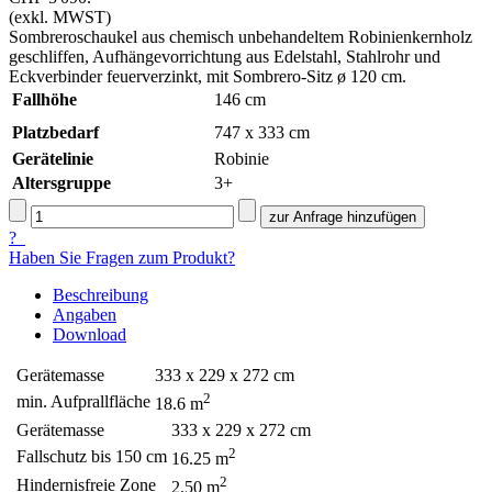
(exkl. MWST)
Sombreroschaukel aus chemisch unbehandeltem Robinienkernholz
geschliffen, Aufhängevorrichtung aus Edelstahl, Stahlrohr und
Eckverbinder feuerverzinkt, mit Sombrero-Sitz ø 120 cm.
Fallhöhe
146
cm
Platzbedarf
747 x 333 cm
Gerätelinie
Robinie
Altersgruppe
3+
?
Haben Sie Fragen zum Produkt?
Beschreibung
Angaben
Download
Gerätemasse
333 x 229 x 272 cm
2
min. Aufprallfläche
18.6 m
Gerätemasse
333 x 229 x 272 cm
2
Fallschutz bis 150 cm
16.25 m
2
Hindernisfreie Zone
2.50 m