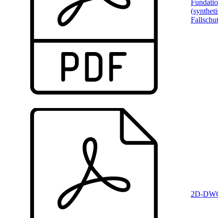
Fundati
(syntheti
Fallschu
2D-DWG