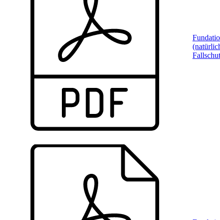
Fundati
(natürlic
Fallschu