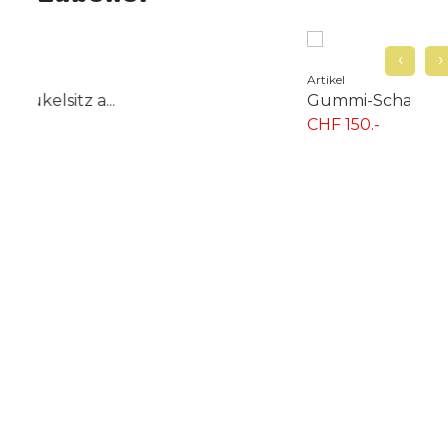
‹
›
Artikel
Artik
Gummi-Schaukelsitz g...
Kle
CHF 150.-
CHF