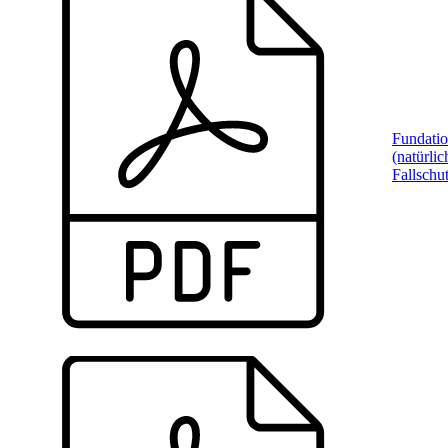
Fundati
(natürlic
Fallschu