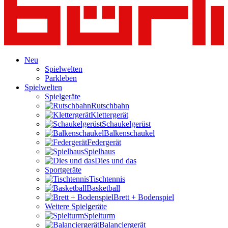
Neu
Spielwelten
Parkleben
Spielwelten
Spielgeräte
Rutschbahn
Klettergerät
Schaukelgerüst
Balkenschaukel
Federgerät
Spielhaus
Dies und das
Sportgeräte
Tischtennis
Basketball
Brett + Bodenspiel
Weitere Spielgeräte
Spielturm
Balanciergerät