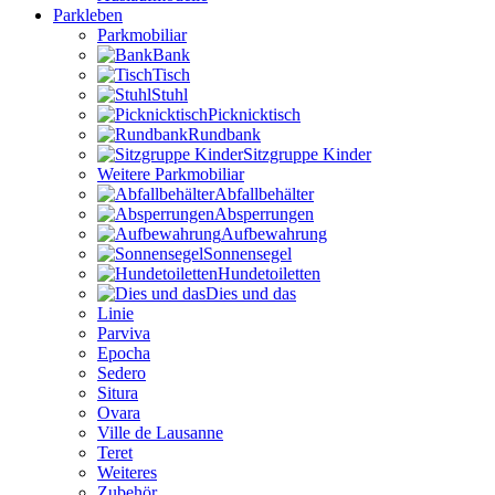
Parkleben
Parkmobiliar
Bank
Tisch
Stuhl
Picknicktisch
Rundbank
Sitzgruppe Kinder
Weitere Parkmobiliar
Abfallbehälter
Absperrungen
Aufbewahrung
Sonnensegel
Hundetoiletten
Dies und das
Linie
Parviva
Epocha
Sedero
Situra
Ovara
Ville de Lausanne
Teret
Weiteres
Zubehör