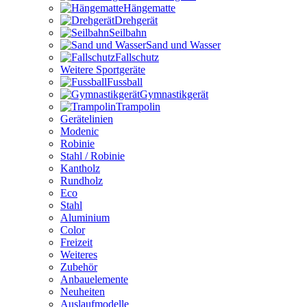
Hängematte
Drehgerät
Seilbahn
Sand und Wasser
Fallschutz
Weitere Sportgeräte
Fussball
Gymnastikgerät
Trampolin
Gerätelinien
Modenic
Robinie
Stahl / Robinie
Kantholz
Rundholz
Eco
Stahl
Aluminium
Color
Freizeit
Weiteres
Zubehör
Anbauelemente
Neuheiten
Auslaufmodelle