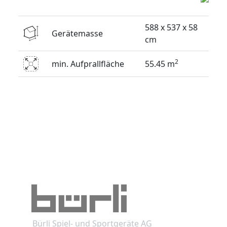
588 x 537 x 58
Gerätemasse
cm
2
min. Aufprallfläche
55.45 m
Bürli Spiel- und Sportgeräte AG