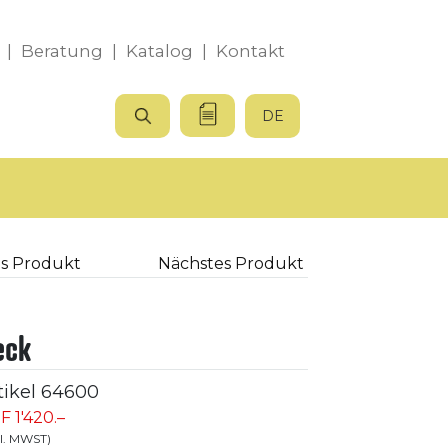
|
Beratung
|
Katalog
|
Kontakt
DE
s Produkt
Nächstes Produkt
eck
tikel
64600
F 1'420.–
kl. MWST)