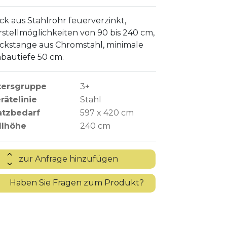
ck aus Stahlrohr feuerverzinkt,
rstellmöglichkeiten von 90 bis 240 cm,
ckstange aus Chromstahl, minimale
nbautiefe 50 cm.
tersgruppe
3+
rätelinie
Stahl
atzbedarf
597 x 420 cm
llhöhe
240
cm
?
Haben Sie Fragen zum Produkt?