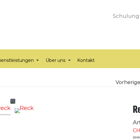
Schulung
ienstleistungen
Über uns
Kontakt
Vorherige
R
Ar
CH
(ex