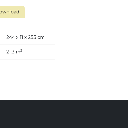
ownload
244 x 11 x 253 cm
2
21.3 m