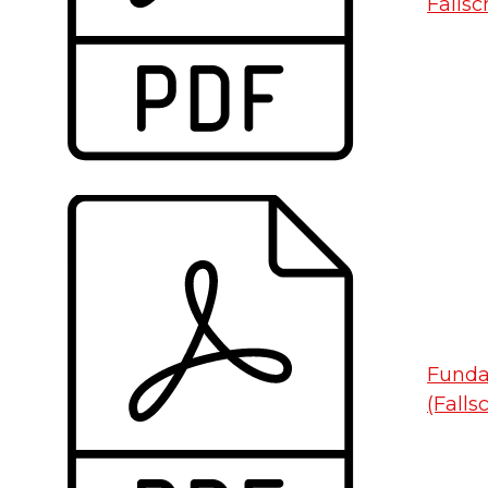
Fallsc
Funda
(Falls