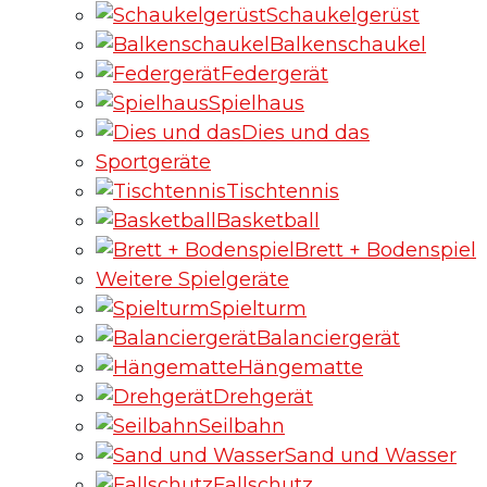
Schaukelgerüst
Balkenschaukel
Federgerät
Spielhaus
Dies und das
Sportgeräte
Tischtennis
Basketball
Brett + Bodenspiel
Weitere Spielgeräte
Spielturm
Balanciergerät
Hängematte
Drehgerät
Seilbahn
Sand und Wasser
Fallschutz