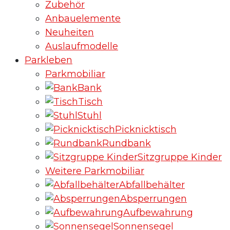
Zubehör
Anbauelemente
Neuheiten
Auslaufmodelle
Parkleben
Parkmobiliar
Bank
Tisch
Stuhl
Picknicktisch
Rundbank
Sitzgruppe Kinder
Weitere Parkmobiliar
Abfallbehälter
Absperrungen
Aufbewahrung
Sonnensegel