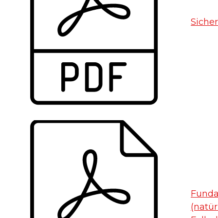
Siche
Funda
(natür