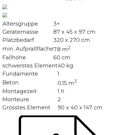
Altersgruppe
3+
Gerätemasse
87 x 45 x 97 cm
Platzbedarf
320 x 270 cm
2
min. Aufprallfläche
7.8 m
Fallhöhe
60 cm
schwerstes Element
40 kg
Fundamente
1
3
Beton
0.15 m
Montagezeit
1 h
Monteure
2
Grösstes Element
90 x 40 x 147 cm