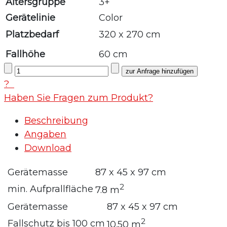
Altersgruppe
3+
Gerätelinie
Color
Platzbedarf
320 x 270 cm
Fallhöhe
60
cm
?
Haben Sie Fragen zum Produkt?
Beschreibung
Angaben
Download
Gerätemasse
87 x 45 x 97 cm
2
min. Aufprallfläche
7.8 m
Gerätemasse
87 x 45 x 97 cm
2
Fallschutz bis 100 cm
10.50 m