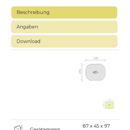
Beschreibung
Angaben
Download
87 x 45 x 97
Gerätemasse