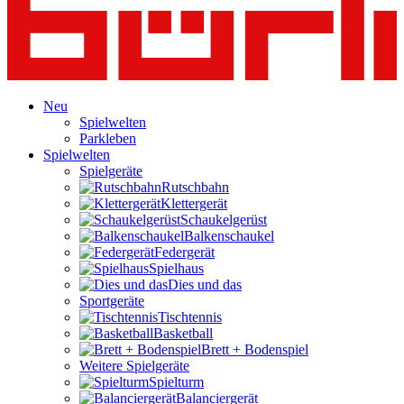
Neu
Spielwelten
Parkleben
Spielwelten
Spielgeräte
Rutschbahn
Klettergerät
Schaukelgerüst
Balkenschaukel
Federgerät
Spielhaus
Dies und das
Sportgeräte
Tischtennis
Basketball
Brett + Bodenspiel
Weitere Spielgeräte
Spielturm
Balanciergerät