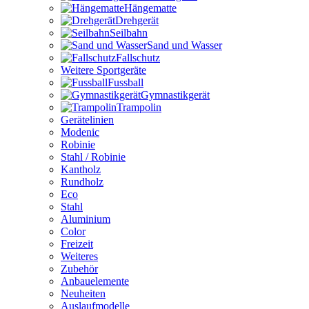
Hängematte
Drehgerät
Seilbahn
Sand und Wasser
Fallschutz
Weitere Sportgeräte
Fussball
Gymnastikgerät
Trampolin
Gerätelinien
Modenic
Robinie
Stahl / Robinie
Kantholz
Rundholz
Eco
Stahl
Aluminium
Color
Freizeit
Weiteres
Zubehör
Anbauelemente
Neuheiten
Auslaufmodelle