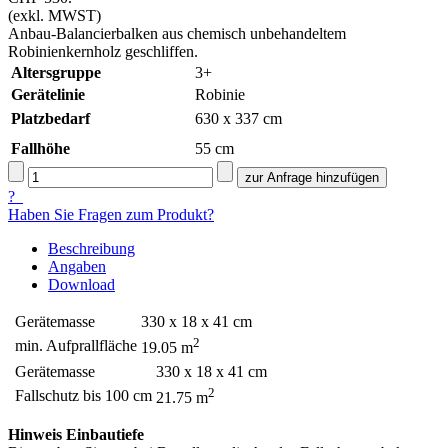
(exkl. MWST)
Anbau-Balancierbalken aus chemisch unbehandeltem
Robinienkernholz geschliffen.
Altersgruppe
3+
Gerätelinie
Robinie
Platzbedarf
630 x 337 cm
Fallhöhe
55
cm
?
Haben Sie Fragen zum Produkt?
Beschreibung
Angaben
Download
Gerätemasse
330 x 18 x 41 cm
2
min. Aufprallfläche
19.05 m
Gerätemasse
330 x 18 x 41 cm
2
Fallschutz bis 100 cm
21.75 m
Hinweis Einbautiefe