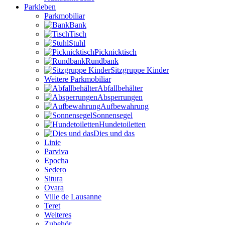
Parkleben
Parkmobiliar
Bank
Tisch
Stuhl
Picknicktisch
Rundbank
Sitzgruppe Kinder
Weitere Parkmobiliar
Abfallbehälter
Absperrungen
Aufbewahrung
Sonnensegel
Hundetoiletten
Dies und das
Linie
Parviva
Epocha
Sedero
Situra
Ovara
Ville de Lausanne
Teret
Weiteres
Zubehör