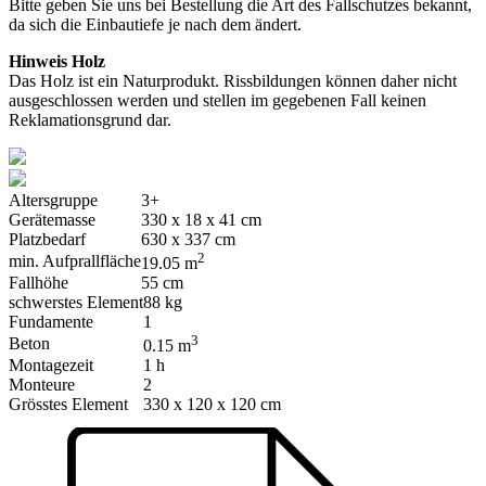
Bitte geben Sie uns bei Bestellung die Art des Fallschutzes bekannt,
da sich die Einbautiefe je nach dem ändert.
Hinweis Holz
Das Holz ist ein Naturprodukt. Rissbildungen können daher nicht
ausgeschlossen werden und stellen im gegebenen Fall keinen
Reklamationsgrund dar.
Altersgruppe
3+
Gerätemasse
330 x 18 x 41 cm
Platzbedarf
630 x 337 cm
2
min. Aufprallfläche
19.05 m
Fallhöhe
55 cm
schwerstes Element
88 kg
Fundamente
1
3
Beton
0.15 m
Montagezeit
1 h
Monteure
2
Grösstes Element
330 x 120 x 120 cm