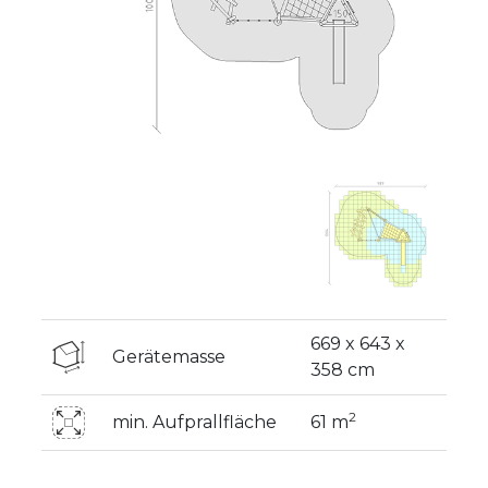
669 x 643 x
Gerätemasse
358 cm
2
min. Aufprallfläche
61 m