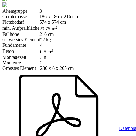
Altersgruppe
3+
Gerätemasse
186 x 186 x 216 cm
Platzbedarf
574 x 574 cm
2
min. Aufprallfläche
29.75 m
Fallhöhe
216 cm
schwerstes Element
52 kg
Fundamente
4
3
Beton
0.5 m
Montagezeit
3 h
Monteure
2
Grösstes Element
286 x 6 x 265 cm
Datenbla