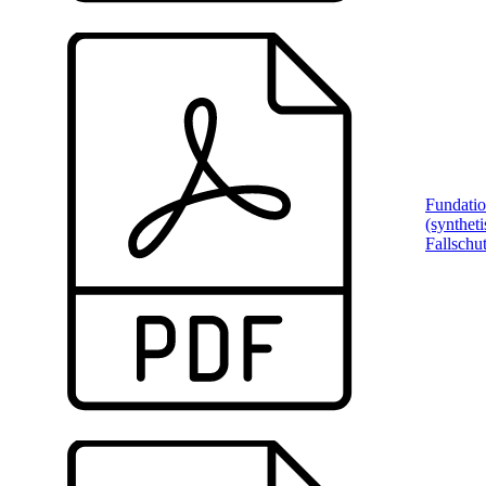
Fundati
(syntheti
Fallschu