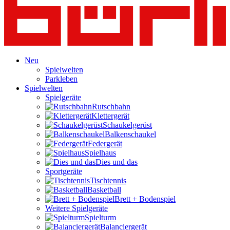
Neu
Spielwelten
Parkleben
Spielwelten
Spielgeräte
Rutschbahn
Klettergerät
Schaukelgerüst
Balkenschaukel
Federgerät
Spielhaus
Dies und das
Sportgeräte
Tischtennis
Basketball
Brett + Bodenspiel
Weitere Spielgeräte
Spielturm
Balanciergerät