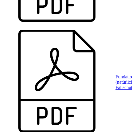
Fundati
(natürlic
Fallschu