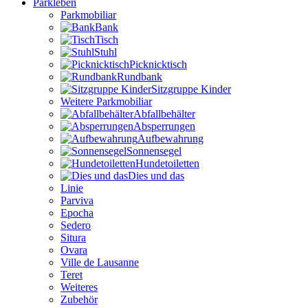
Parkleben
Parkmobiliar
Bank
Tisch
Stuhl
Picknicktisch
Rundbank
Sitzgruppe Kinder
Weitere Parkmobiliar
Abfallbehälter
Absperrungen
Aufbewahrung
Sonnensegel
Hundetoiletten
Dies und das
Linie
Parviva
Epocha
Sedero
Situra
Ovara
Ville de Lausanne
Teret
Weiteres
Zubehör