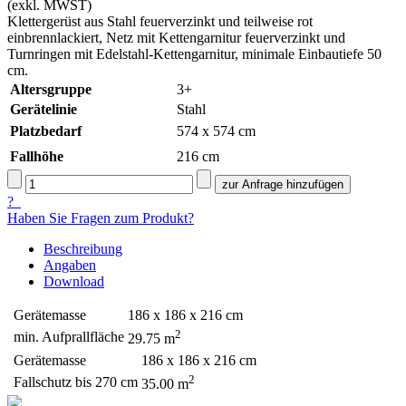
(exkl. MWST)
Klettergerüst aus Stahl feuerverzinkt und teilweise rot
einbrennlackiert, Netz mit Kettengarnitur feuerverzinkt und
Turnringen mit Edelstahl-Kettengarnitur, minimale Einbautiefe 50
cm.
Altersgruppe
3+
Gerätelinie
Stahl
Platzbedarf
574 x 574 cm
Fallhöhe
216
cm
?
Haben Sie Fragen zum Produkt?
Beschreibung
Angaben
Download
Gerätemasse
186 x 186 x 216 cm
2
min. Aufprallfläche
29.75 m
Gerätemasse
186 x 186 x 216 cm
2
Fallschutz bis 270 cm
35.00 m