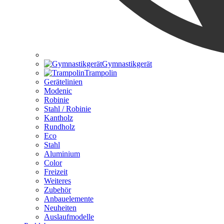
Gymnastikgerät
Trampolin
Gerätelinien
Modenic
Robinie
Stahl / Robinie
Kantholz
Rundholz
Eco
Stahl
Aluminium
Color
Freizeit
Weiteres
Zubehör
Anbauelemente
Neuheiten
Auslaufmodelle