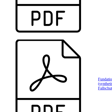
Fundati
(syntheti
Fallschu