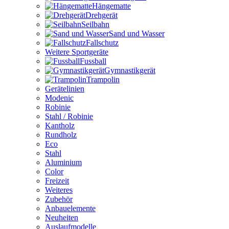
Hängematte
Drehgerät
Seilbahn
Sand und Wasser
Fallschutz
Weitere Sportgeräte
Fussball
Gymnastikgerät
Trampolin
Gerätelinien
Modenic
Robinie
Stahl / Robinie
Kantholz
Rundholz
Eco
Stahl
Aluminium
Color
Freizeit
Weiteres
Zubehör
Anbauelemente
Neuheiten
Auslaufmodelle