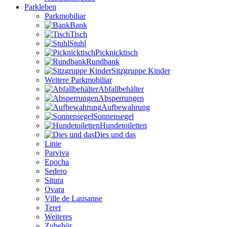
Parkleben
Parkmobiliar
Bank
Tisch
Stuhl
Picknicktisch
Rundbank
Sitzgruppe Kinder
Weitere Parkmobiliar
Abfallbehälter
Absperrungen
Aufbewahrung
Sonnensegel
Hundetoiletten
Dies und das
Linie
Parviva
Epocha
Sedero
Situra
Ovara
Ville de Lausanne
Teret
Weiteres
Zubehör