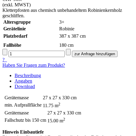
(exkl. MWST)
Kletterpfosten aus chemisch unbehandeltem Robinienkernholz
geschliffen.
Altersgruppe
3+
Gerätelinie
Robinie
Platzbedarf
387 x 387 cm
Fallhöhe
180
cm
?
Haben Sie Fragen zum Produkt?
Beschreibung
Angaben
Download
Gerätemasse
27 x 27 x 330 cm
2
min. Aufprallfläche
11.75 m
Gerätemasse
27 x 27 x 330 cm
2
Fallschutz bis 150 cm
15.00 m
Hinweis Einbautiefe