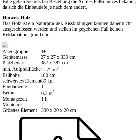
Bitte geben Sie uns bei Bestellung die Art des Fallschutzes bekannt,
da sich die Einbautiefe je nach dem ändert.
Hinweis Holz
Das Holz ist ein Naturprodukt. Rissbildungen können daher nicht
ausgeschlossen werden und stellen im gegebenen Fall keinen
Reklamationsgrund dar.
Altersgruppe
3+
Gerätemasse
27 x 27 x 330 cm
Platzbedarf
387 x 387 cm
2
min. Aufprallfläche
11.75 m
Fallhöhe
180 cm
schwerstes Element
80 kg
Fundamente
1
3
Beton
0.3 m
Montagezeit
1 h
Monteure
2
Grösstes Element
330 x 20 x 20 cm