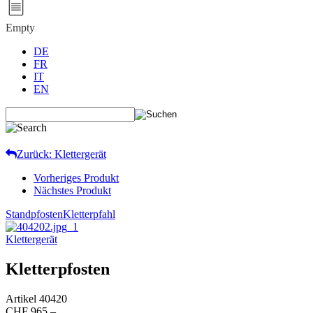
Empty
DE
FR
IT
EN
Zurück: Klettergerät
Vorheriges Produkt
Nächstes Produkt
Standpfosten
Kletterpfahl
Klettergerät
Kletterpfosten
Artikel
40420
CHF 965.–