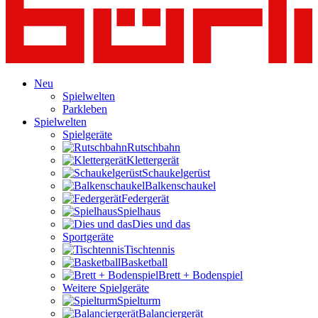
Neu
Spielwelten
Parkleben
Spielwelten
Spielgeräte
Rutschbahn
Klettergerät
Schaukelgerüst
Balkenschaukel
Federgerät
Spielhaus
Dies und das
Sportgeräte
Tischtennis
Basketball
Brett + Bodenspiel
Weitere Spielgeräte
Spielturm
Balanciergerät