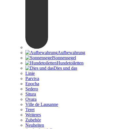
Aufbewahrung
Sonnensegel
Hundetoiletten
Dies und das
Linie
Parviva
Epocha
Sedero
Situra
Ovara
Ville de Lausanne
Teret
Weiteres
Zubehör
Neuheiten