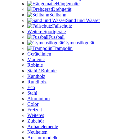
Hängematte
Drehgerät
Seilbahn
Sand und Wasser
Fallschutz
Weitere Sportgeräte
Fussball
Gymnastikgerät
Trampolin
Gerätelinien
Modenic
Robinie
Stahl / Robinie
Kantholz
Rundholz
Eco
Stahl
Aluminium
Color
Freizeit
Weiteres
Zubehör
Anbauelemente
Neuheiten
Auslaufmodelle