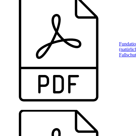
Fundati
(natürlic
Fallschu