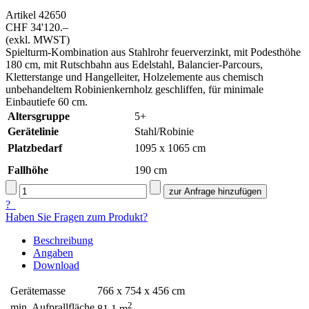
Artikel
42650
CHF 34'120.–
(exkl. MWST)
Spielturm-Kombination aus Stahlrohr feuerverzinkt, mit Podesthöhe
180 cm, mit Rutschbahn aus Edelstahl, Balancier-Parcours,
Kletterstange und Hangelleiter, Holzelemente aus chemisch
unbehandeltem Robinienkernholz geschliffen, für minimale
Einbautiefe 60 cm.
Altersgruppe
5+
Gerätelinie
Stahl/Robinie
Platzbedarf
1095 x 1065 cm
Fallhöhe
190
cm
?
Haben Sie Fragen zum Produkt?
Beschreibung
Angaben
Download
Gerätemasse
766 x 754 x 456 cm
2
min. Aufprallfläche
81.1 m