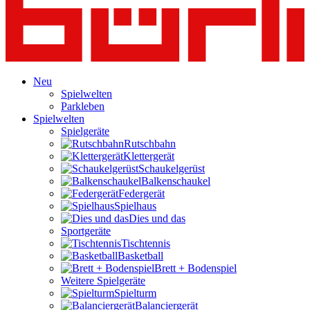
Neu
Spielwelten
Parkleben
Spielwelten
Spielgeräte
Rutschbahn
Klettergerät
Schaukelgerüst
Balkenschaukel
Federgerät
Spielhaus
Dies und das
Sportgeräte
Tischtennis
Basketball
Brett + Bodenspiel
Weitere Spielgeräte
Spielturm
Balanciergerät