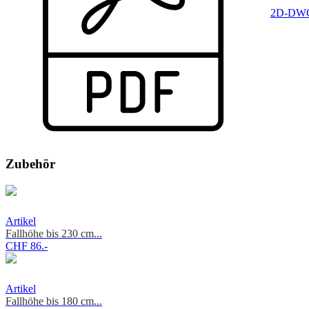
2D-DWG
Zubehör
Artikel
Fallhöhe bis 230 cm...
CHF 86.-
Artikel
Fallhöhe bis 180 cm...