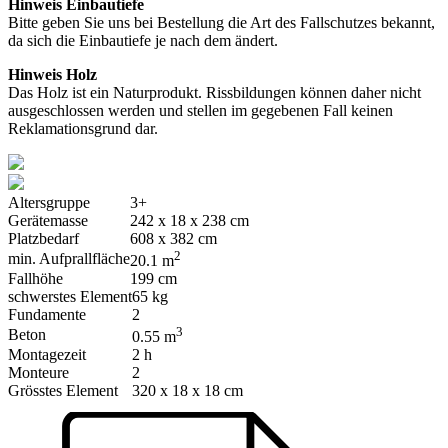
Hinweis Einbautiefe
Bitte geben Sie uns bei Bestellung die Art des Fallschutzes bekannt,
da sich die Einbautiefe je nach dem ändert.
Hinweis Holz
Das Holz ist ein Naturprodukt. Rissbildungen können daher nicht
ausgeschlossen werden und stellen im gegebenen Fall keinen
Reklamationsgrund dar.
Altersgruppe
3+
Gerätemasse
242 x 18 x 238 cm
Platzbedarf
608 x 382 cm
2
min. Aufprallfläche
20.1 m
Fallhöhe
199 cm
schwerstes Element
65 kg
Fundamente
2
3
Beton
0.55 m
Montagezeit
2 h
Monteure
2
Grösstes Element
320 x 18 x 18 cm