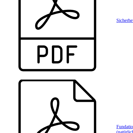
Sicherhe
Fundati
(natürlic