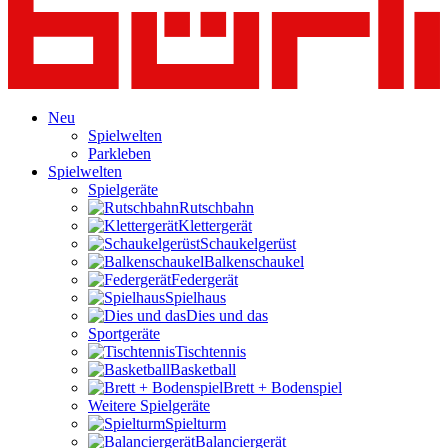
Neu
Spielwelten
Parkleben
Spielwelten
Spielgeräte
Rutschbahn
Klettergerät
Schaukelgerüst
Balkenschaukel
Federgerät
Spielhaus
Dies und das
Sportgeräte
Tischtennis
Basketball
Brett + Bodenspiel
Weitere Spielgeräte
Spielturm
Balanciergerät