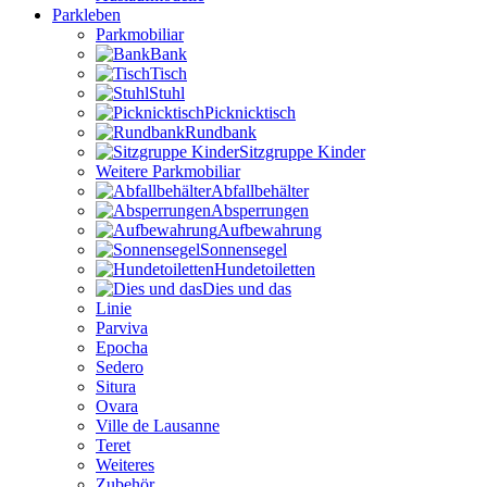
Parkleben
Parkmobiliar
Bank
Tisch
Stuhl
Picknicktisch
Rundbank
Sitzgruppe Kinder
Weitere Parkmobiliar
Abfallbehälter
Absperrungen
Aufbewahrung
Sonnensegel
Hundetoiletten
Dies und das
Linie
Parviva
Epocha
Sedero
Situra
Ovara
Ville de Lausanne
Teret
Weiteres
Zubehör