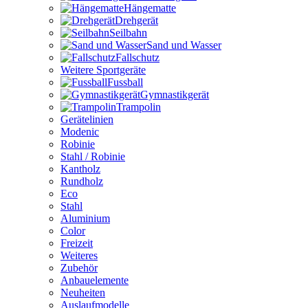
Hängematte
Drehgerät
Seilbahn
Sand und Wasser
Fallschutz
Weitere Sportgeräte
Fussball
Gymnastikgerät
Trampolin
Gerätelinien
Modenic
Robinie
Stahl / Robinie
Kantholz
Rundholz
Eco
Stahl
Aluminium
Color
Freizeit
Weiteres
Zubehör
Anbauelemente
Neuheiten
Auslaufmodelle