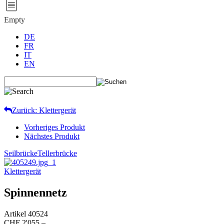
Empty
DE
FR
IT
EN
Zurück: Klettergerät
Vorheriges Produkt
Nächstes Produkt
Seilbrücke
Tellerbrücke
Klettergerät
Spinnennetz
Artikel
40524
CHF 2'055.–