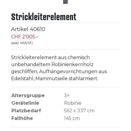
Strickleiterelement
Artikel
40610
CHF 2'005.–
(exkl. MWST)
Strickleiterelement aus chemisch
unbehandeltem Robinienkernholz
geschliffen, Aufhängevorrichtungen aus
Edelstahl, Mammutseile stahlarmiert.
Altersgruppe
3+
Gerätelinie
Robinie
Platzbedarf
562 x 337 cm
Fallhöhe
145
cm