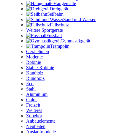
Hängematte
Drehgerät
Seilbahn
Sand und Wasser
Fallschutz
Weitere Sportgeräte
Fussball
Gymnastikgerät
Trampolin
Gerätelinien
Modenic
Robinie
Stahl / Robinie
Kantholz
Rundholz
Eco
Stahl
Aluminium
Color
Freizeit
Weiteres
Zubehör
Anbauelemente
Neuheiten
Auslaufmodelle