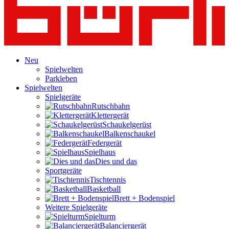
Neu
Spielwelten
Parkleben
Spielwelten
Spielgeräte
Rutschbahn
Klettergerät
Schaukelgerüst
Balkenschaukel
Federgerät
Spielhaus
Dies und das
Sportgeräte
Tischtennis
Basketball
Brett + Bodenspiel
Weitere Spielgeräte
Spielturm
Balanciergerät