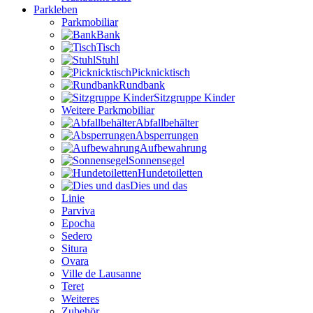
Parkleben
Parkmobiliar
Bank
Tisch
Stuhl
Picknicktisch
Rundbank
Sitzgruppe Kinder
Weitere Parkmobiliar
Abfallbehälter
Absperrungen
Aufbewahrung
Sonnensegel
Hundetoiletten
Dies und das
Linie
Parviva
Epocha
Sedero
Situra
Ovara
Ville de Lausanne
Teret
Weiteres
Zubehör