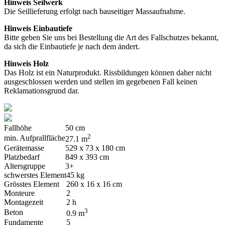
Hinweis Seilwerk
Die Seillieferung erfolgt nach bauseitiger Massaufnahme.
Hinweis Einbautiefe
Bitte geben Sie uns bei Bestellung die Art des Fallschutzes bekannt,
da sich die Einbautiefe je nach dem ändert.
Hinweis Holz
Das Holz ist ein Naturprodukt. Rissbildungen können daher nicht
ausgeschlossen werden und stellen im gegebenen Fall keinen
Reklamationsgrund dar.
Fallhöhe
50 cm
2
min. Aufprallfläche
27.1 m
Gerätemasse
529 x 73 x 180 cm
Platzbedarf
849 x 393 cm
Altersgruppe
3+
schwerstes Element
45 kg
Grösstes Element
260 x 16 x 16 cm
Monteure
2
Montagezeit
2 h
3
Beton
0.9 m
Fundamente
5