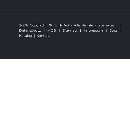
2026 Copyright © Bürli AG - Alle Rechte vorbehalten
|
Datenschutz
|
AGB
|
Sitemap
|
Impressum
|
Jobs
|
Katalog
|
Kontakt