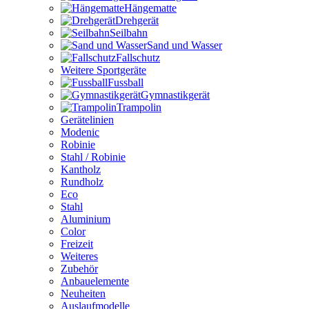
Hängematte
Drehgerät
Seilbahn
Sand und Wasser
Fallschutz
Weitere Sportgeräte
Fussball
Gymnastikgerät
Trampolin
Gerätelinien
Modenic
Robinie
Stahl / Robinie
Kantholz
Rundholz
Eco
Stahl
Aluminium
Color
Freizeit
Weiteres
Zubehör
Anbauelemente
Neuheiten
Auslaufmodelle