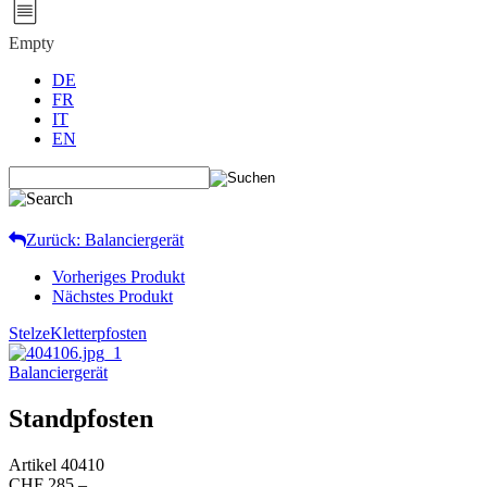
Empty
DE
FR
IT
EN
Zurück: Balanciergerät
Vorheriges Produkt
Nächstes Produkt
Stelze
Kletterpfosten
Balanciergerät
Standpfosten
Artikel
40410
CHF 285.–