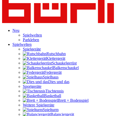
Neu
Spielwelten
Parkleben
Spielwelten
Spielgeräte
Rutschbahn
Klettergerät
Schaukelgerüst
Balkenschaukel
Federgerät
Spielhaus
Dies und das
Sportgeräte
Tischtennis
Basketball
Brett + Bodenspiel
Weitere Spielgeräte
Spielturm
Balanciergerät