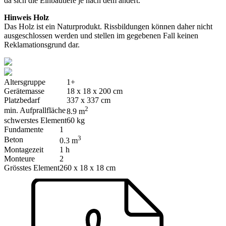
da sich die Einbautiefe je nach dem ändert.
Hinweis Holz
Das Holz ist ein Naturprodukt. Rissbildungen können daher nicht
ausgeschlossen werden und stellen im gegebenen Fall keinen
Reklamationsgrund dar.
Altersgruppe
1+
Gerätemasse
18 x 18 x 200 cm
Platzbedarf
337 x 337 cm
2
min. Aufprallfläche
8.9 m
schwerstes Element
60 kg
Fundamente
1
3
Beton
0.3 m
Montagezeit
1 h
Monteure
2
Grösstes Element
260 x 18 x 18 cm