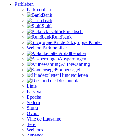
Parkleben
Parkmobiliar
Bank
Tisch
Stuhl
Picknicktisch
Rundbank
Sitzgruppe Kinder
Weitere Parkmobiliar
Abfallbehälter
Absperrungen
Aufbewahrung
Sonnensegel
Hundetoiletten
Dies und das
Linie
Parviva
Epocha
Sedero
Situra
Ovara
Ville de Lausanne
Teret
Weiteres
Zubehör