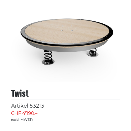
Twist
Artikel
53213
CHF 4'190.–
(exkl. MWST)