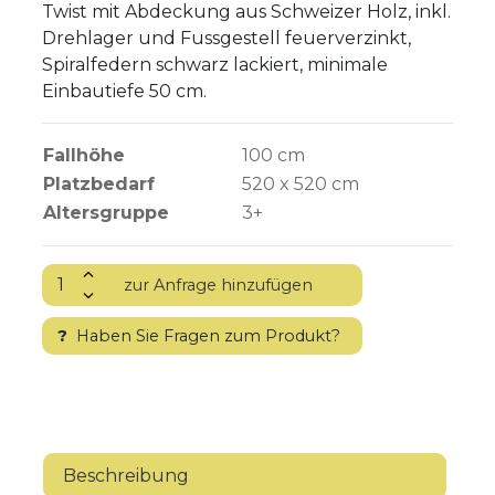
Twist mit Abdeckung aus Schweizer Holz, inkl.
Drehlager und Fussgestell feuerverzinkt,
Spiralfedern schwarz lackiert, minimale
Einbautiefe 50 cm.
Fallhöhe
100
cm
Platzbedarf
520 x 520 cm
Altersgruppe
3+
?
Haben Sie Fragen zum Produkt?
Beschreibung