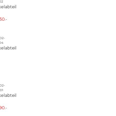
02
elabteil
30.-
-02-
04
elabteil
-02-
01
elabteil
90.-