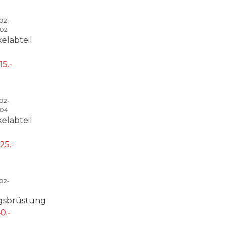
-02-
002
elabteil
15.-
-02-
004
elabteil
25.-
-02-
egsbrüstung
0.-