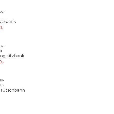
-02-
itzbank
0.-
-02-
05
ngssitzbank
.-
99-
002
lrutschbahn