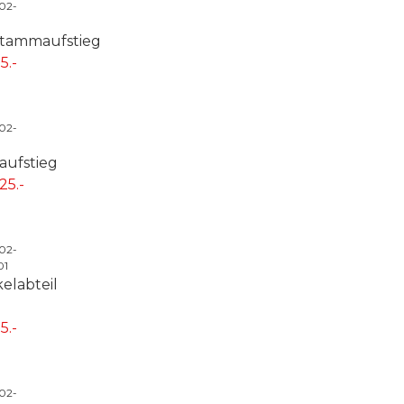
-02-
tammaufstieg
5.-
-02-
aufstieg
25.-
-02-
01
elabteil
5.-
-02-