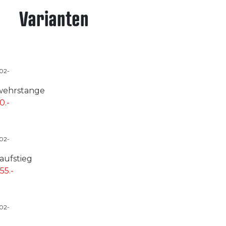
Varianten
-02-
wehrstange
0.-
-02-
aufstieg
55.-
-02-