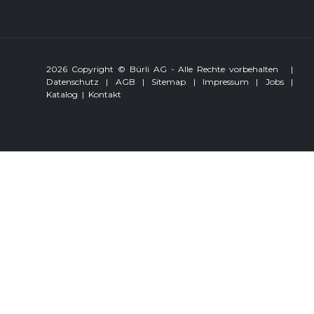
2026 Copyright © Bürli AG - Alle Rechte vorbehalten
|
Datenschutz
|
AGB
|
Sitemap
|
Impressum
|
Jobs
|
Katalog
|
Kontakt