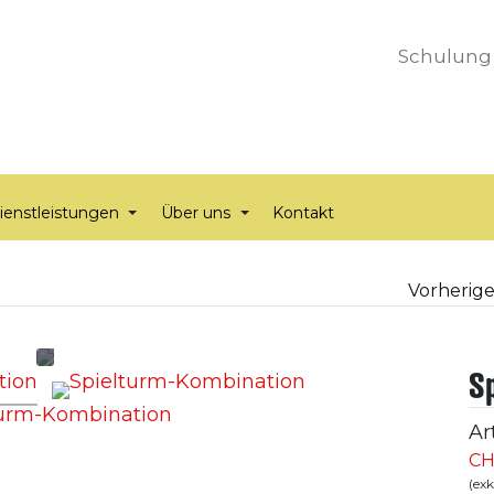
Schulung
ienstleistungen
Über uns
Kontakt
Vorherige
S
Ar
CH
(ex