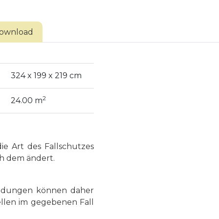
ownload
324 x 199 x 219 cm
2
24.00 m
ie Art des Fallschutzes
ch dem ändert.
bildungen können daher
llen im gegebenen Fall