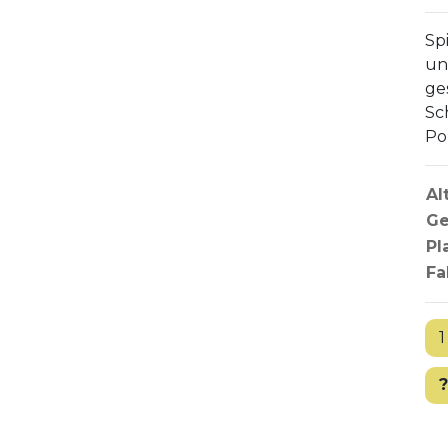
Sp
un
ge
Sc
Po
Al
Ge
Pl
Fa