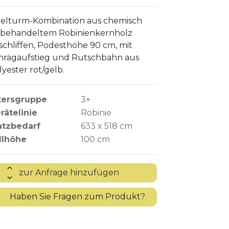
ielturm-Kombination aus chemisch
behandeltem Robinienkernholz
schliffen, Podesthöhe 90 cm, mit
hrägaufstieg und Rutschbahn aus
lyester rot/gelb.
tersgruppe
3+
rätelinie
Robinie
atzbedarf
633 x 518 cm
llhöhe
100
cm
?
Haben Sie Fragen zum Produkt?