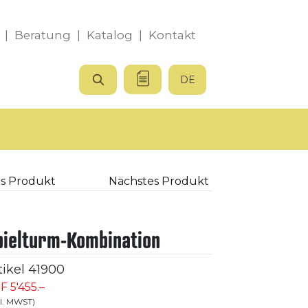
|
Beratung
|
Katalog
|
Kontakt
DE
s Produkt
Nächstes Produkt
pielturm-Kombination
tikel
41900
F 5'455.–
kl. MWST)