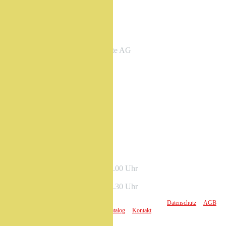
Bürli Spiel- und Sportgeräte AG
Längmatt 1
CH-6212 St. Erhard
Telefon 041 925 14 00
info@buerli.swiss
Öffnungszeiten
Montag – Donnerstag:
07.30 – 12.00 / 13.15 – 17.00 Uhr
Freitag:
07.30 – 12.00 / 13.15 – 16.30 Uhr
2026 Copyright © Bürli AG - Alle Rechte vorbehalten
|
Datenschutz
|
AGB
|
Sitemap
|
Impressum
|
Jobs
|
Katalog
|
Kontakt