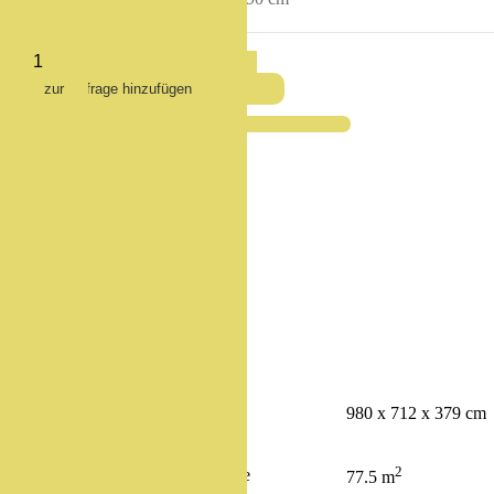
?
Haben Sie Fragen zum Produkt?
Beschreibung
Angaben
Download
Gerätemasse
980 x 712 x 379 cm
2
min. Aufprallfläche
77.5 m