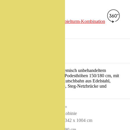
Spielturm-Kombination
Artikel
42570
CHF 30'240.–
(exkl. MWST)
Spielturm-Kombination aus chemisch unbehandeltem
Robinienkernholz geschliffen, Podesthöhen 150/180 cm, mit
Satteldach, Sprossenaufstieg, Rutschbahn aus Edelstahl,
Bergsteigerwand, Kletterrampe, Steg-Netzbrücke und
Baumstammaufstieg.
Altersgruppe
3+
Gerätelinie
Robinie
Platzbedarf
1342 x 1004 cm
Fallhöhe
190
cm