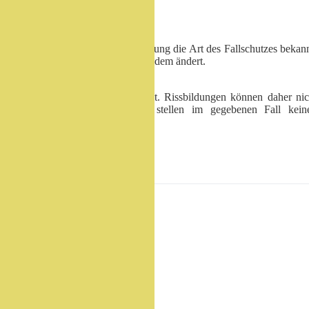
Hinweis Einbautiefe
Bitte geben Sie uns bei Bestellung die Art des Fallschutzes bekann
da sich die Einbautiefe je nach dem ändert.
Hinweis Holz
Das Holz ist ein Naturprodukt. Rissbildungen können daher nic
ausgeschlossen werden und stellen im gegebenen Fall kein
Reklamationsgrund dar.
Zubehör