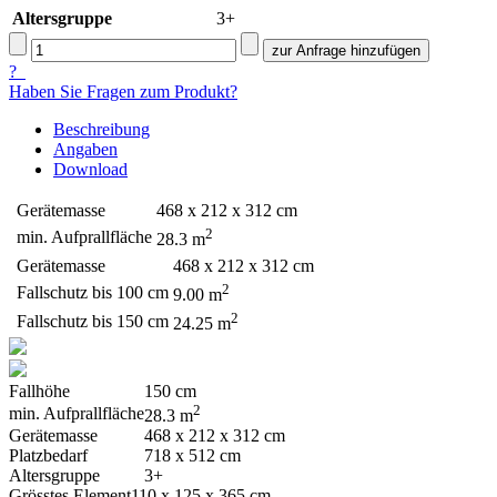
Altersgruppe
3+
?
Haben Sie Fragen zum Produkt?
Beschreibung
Angaben
Download
Gerätemasse
468 x 212 x 312 cm
2
min. Aufprallfläche
28.3 m
Gerätemasse
468 x 212 x 312 cm
2
Fallschutz bis 100 cm
9.00 m
2
Fallschutz bis 150 cm
24.25 m
Fallhöhe
150 cm
2
min. Aufprallfläche
28.3 m
Gerätemasse
468 x 212 x 312 cm
Platzbedarf
718 x 512 cm
Altersgruppe
3+
Grösstes Element
110 x 125 x 365 cm