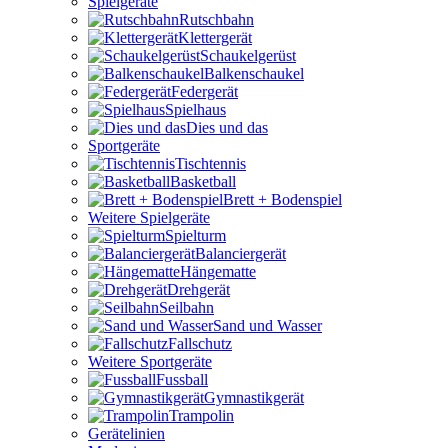
Spielgeräte
Rutschbahn
Klettergerät
Schaukelgerüst
Balkenschaukel
Federgerät
Spielhaus
Dies und das
Sportgeräte
Tischtennis
Basketball
Brett + Bodenspiel
Weitere Spielgeräte
Spielturm
Balanciergerät
Hängematte
Drehgerät
Seilbahn
Sand und Wasser
Fallschutz
Weitere Sportgeräte
Fussball
Gymnastikgerät
Trampolin
Gerätelinien