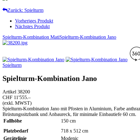
Zurück: Spielturm
Vorheriges Produkt
Nächstes Produkt
Spielturm-Kombination Mati
Spielturm-Kombination Jano
Spielturm
Spielturm-Kombination Jano
Artikel
38200
CHF 11'555.–
(exkl. MWST)
Spielturm-Kombination Jano mit Pfosten in Aluminium, Farbe anthrazit
Brüstungssitzbank und Anbaureck, für minimale Einbautiefe 60 cm.
Fallhöhe
150
cm
Platzbedarf
718 x 512 cm
Gerätelinie
Modenic