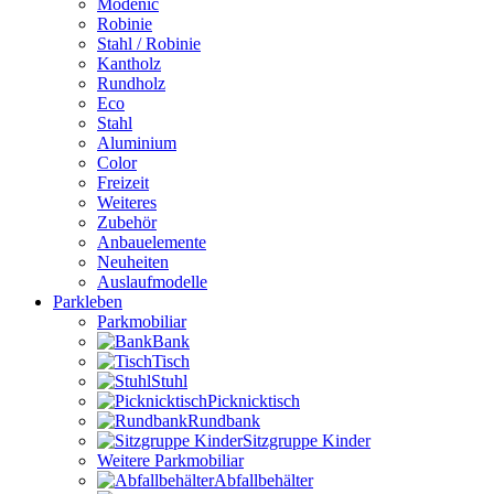
Modenic
Robinie
Stahl / Robinie
Kantholz
Rundholz
Eco
Stahl
Aluminium
Color
Freizeit
Weiteres
Zubehör
Anbauelemente
Neuheiten
Auslaufmodelle
Parkleben
Parkmobiliar
Bank
Tisch
Stuhl
Picknicktisch
Rundbank
Sitzgruppe Kinder
Weitere Parkmobiliar
Abfallbehälter