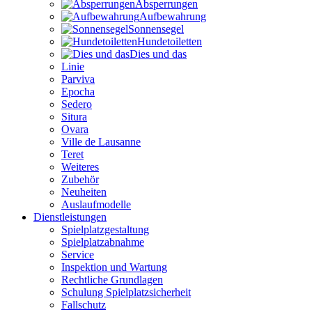
Absperrungen
Aufbewahrung
Sonnensegel
Hundetoiletten
Dies und das
Linie
Parviva
Epocha
Sedero
Situra
Ovara
Ville de Lausanne
Teret
Weiteres
Zubehör
Neuheiten
Auslaufmodelle
Dienstleistungen
Spielplatzgestaltung
Spielplatzabnahme
Service
Inspektion und Wartung
Rechtliche Grundlagen
Schulung Spielplatzsicherheit
Fallschutz