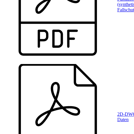
(syntheti
Fallschu
2D-DW
Daten