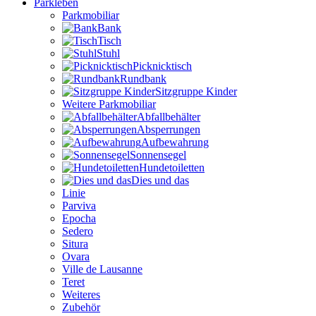
Parkleben
Parkmobiliar
Bank
Tisch
Stuhl
Picknicktisch
Rundbank
Sitzgruppe Kinder
Weitere Parkmobiliar
Abfallbehälter
Absperrungen
Aufbewahrung
Sonnensegel
Hundetoiletten
Dies und das
Linie
Parviva
Epocha
Sedero
Situra
Ovara
Ville de Lausanne
Teret
Weiteres
Zubehör