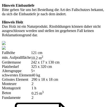
Hinweis Einbautiefe
Bitte geben Sie uns bei Bestellung die Art des Fallschutzes bekannt,
da sich die Einbautiefe je nach dem ändert.
Hinweis Holz
Das Holz ist ein Naturprodukt. Rissbildungen können daher nicht
ausgeschlossen werden und stellen im gegebenen Fall keinen
Reklamationsgrund dar.
Fallhöhe
121 cm
2
min. Aufprallfläche
10.2 m
Gerätemasse
242 x 17 x 130 cm
Platzbedarf
325 x 320 cm
Altersgruppe
5+
schwerstes Element
40 kg
Grösstes Element
290 x 18 x 18 cm
Monteure
2
Montagezeit
1 h
3
Beton
0.25 m
Fundamente
2