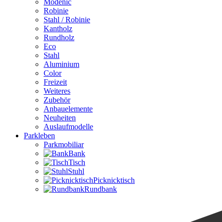
Modenic
Robinie
Stahl / Robinie
Kantholz
Rundholz
Eco
Stahl
Aluminium
Color
Freizeit
Weiteres
Zubehör
Anbauelemente
Neuheiten
Auslaufmodelle
Parkleben
Parkmobiliar
Bank
Tisch
Stuhl
Picknicktisch
Rundbank