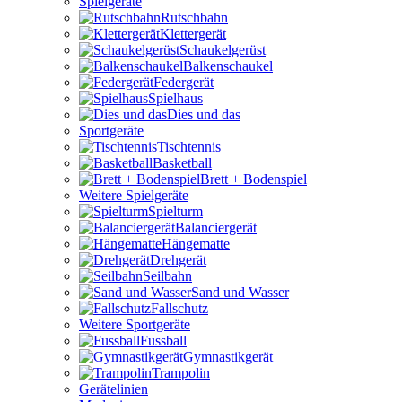
Spielgeräte
Rutschbahn
Klettergerät
Schaukelgerüst
Balkenschaukel
Federgerät
Spielhaus
Dies und das
Sportgeräte
Tischtennis
Basketball
Brett + Bodenspiel
Weitere Spielgeräte
Spielturm
Balanciergerät
Hängematte
Drehgerät
Seilbahn
Sand und Wasser
Fallschutz
Weitere Sportgeräte
Fussball
Gymnastikgerät
Trampolin
Gerätelinien