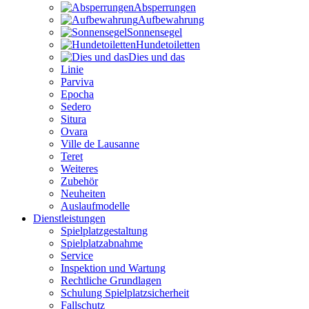
Absperrungen
Aufbewahrung
Sonnensegel
Hundetoiletten
Dies und das
Linie
Parviva
Epocha
Sedero
Situra
Ovara
Ville de Lausanne
Teret
Weiteres
Zubehör
Neuheiten
Auslaufmodelle
Dienstleistungen
Spielplatzgestaltung
Spielplatzabnahme
Service
Inspektion und Wartung
Rechtliche Grundlagen
Schulung Spielplatzsicherheit
Fallschutz