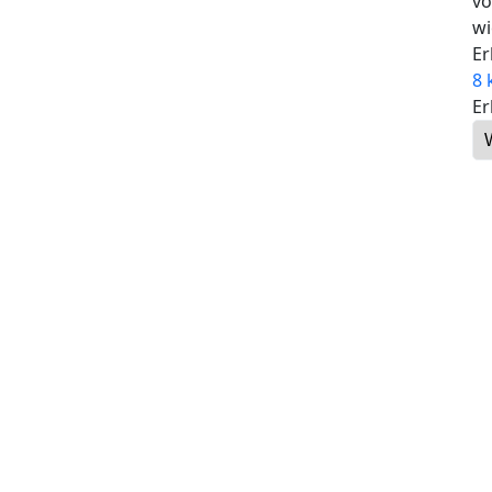
vo
wi
Er
8 
Er