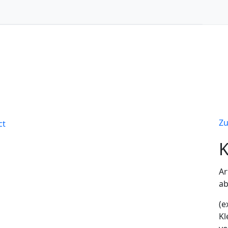
Zu
K
Ar
ab
(e
Kl