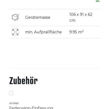
106 x 91 x 62
Gerätemasse
cm
2
min. Aufprallfläche
9.95 m
Zubehör
Artikel
Federwipp-Einfassung