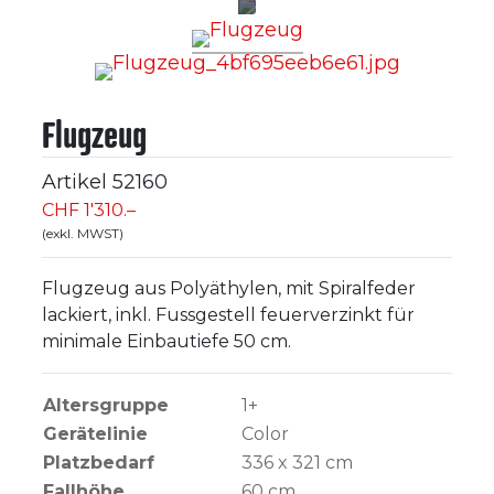
Flugzeug
Artikel
52160
CHF 1'310.–
(exkl. MWST)
Flugzeug aus Polyäthylen, mit Spiralfeder
lackiert, inkl. Fussgestell feuerverzinkt für
minimale Einbautiefe 50 cm.
Altersgruppe
1+
Gerätelinie
Color
Platzbedarf
336 x 321 cm
Fallhöhe
60
cm